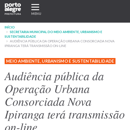
Pular
Expandir/recolher
para
navegação
MENU
o
conteúdo
INÍCIO
principal
SECRETARIA MUNICIPAL DO MEIO AMBIENTE, URBANISMO E
SUSTENTABILIDADE
AUDIÊNCIA PÚBLICA DA OPERAÇÃO URBANA CONSORCIADA NOVA
IPIRANGA TERÁ TRANSMISSÃO ON-LINE
MEIO AMBIENTE, URBANISMO E SUSTENTABILIDADE
Audiência pública da
Operação Urbana
Consorciada Nova
Ipiranga terá transmissão
on-line