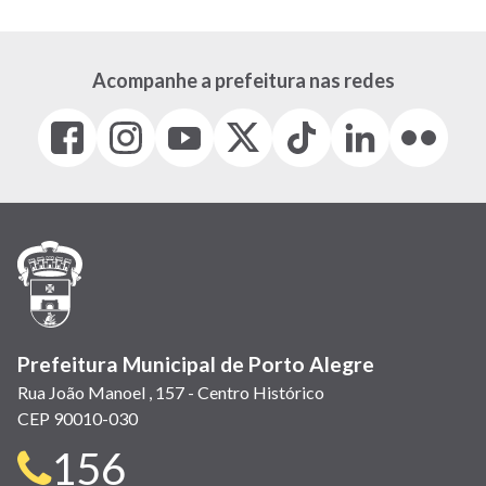
Acompanhe a prefeitura nas redes
Facebook
Instagram
Youtube
X
Tiktok
LinkedIn
Flickr
(link
(link
(link
(Antigo
(link
(link
(link
abre
abre
abre
Twitter)
abre
abre
abre
em
em
em
(link
em
em
em
nova
nova
nova
abre
nova
nova
nova
janela)
janela)
janela)
em
janela)
janela)
janela)
nova
janela)
Prefeitura Municipal de Porto Alegre
Rua João Manoel , 157 - Centro Histórico
CEP 90010-030
Telefone
156