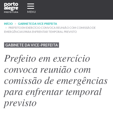
Pular
Expandir/recolher
para
navegação
MENU
o
conteúdo
INÍCIO
GABINETE DA VICE-PREFEITA
principal
PREFEITO EM EXERCÍCIO CONVOCA REUNIÃO COM COMISSÃO DE
EMERGÊNCIAS PARA ENFRENTAR TEMPORAL PREVISTO
GABINETE DA VICE-PREFEITA
Prefeito em exercício
convoca reunião com
comissão de emergências
para enfrentar temporal
previsto