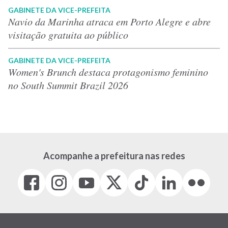
GABINETE DA VICE-PREFEITA
Navio da Marinha atraca em Porto Alegre e abre
visitação gratuita ao público
GABINETE DA VICE-PREFEITA
Women's Brunch destaca protagonismo feminino
no South Summit Brazil 2026
Acompanhe a prefeitura nas redes
Facebook
Instagram
Youtube
X
Tiktok
LinkedIn
Flickr
(link
(link
(link
(Antigo
(link
(link
(link
abre
abre
abre
Twitter)
abre
abre
abre
em
em
em
(link
em
em
em
nova
nova
nova
abre
nova
nova
nova