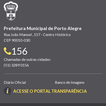
janela)
janela)
janela)
em
janela)
janela)
janela)
nova
janela)
Prefeitura Municipal de Porto Alegre
Rua João Manoel , 157 - Centro Histórico
CEP 90010-030
Telefone
156
para
Chamadas de outras cidades:
(51) 3289 0156
contato:
Links
Diário Oficial
Banco de Imagens
úteis
(LINK
ACESSE O PORTAL TRANSPARÊNCIA
(abrem
ABRE
em
EM
nova