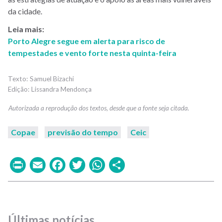
da cidade.
Leia mais:
Porto Alegre segue em alerta para risco de
tempestades e vento forte nesta quinta-feira
Samuel Bizachi
Lissandra Mendonça
Copae
previsão do tempo
Ceic
Print
Email
Facebook
Twitter
WhatsApp
Share
Últimas notícias