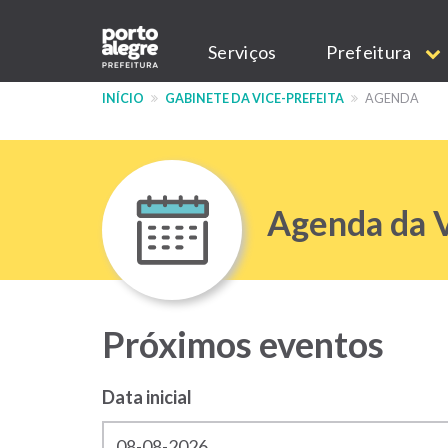
Pular
Main
para
Serviços
Prefeitura
o
navigation
conteúdo
INÍCIO
GABINETE DA VICE-PREFEITA
AGENDA
principal
Agenda da V
Próximos eventos
Data inicial