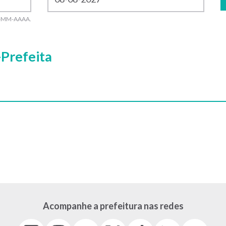
 DD-MM-AAAA.
Prefeita
Acompanhe a prefeitura nas redes
Facebook
Instagram
Youtube
X
Tiktok
LinkedIn
Flickr