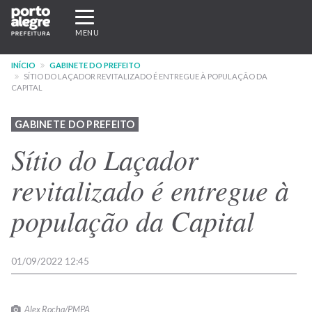
Pular
Expandir/recolher
para
navegação
MENU
o
conteúdo
INÍCIO
GABINETE DO PREFEITO
principal
SÍTIO DO LAÇADOR REVITALIZADO É ENTREGUE À POPULAÇÃO DA
CAPITAL
GABINETE DO PREFEITO
Sítio do Laçador
revitalizado é entregue à
população da Capital
01/09/2022 12:45
Alex Rocha/PMPA