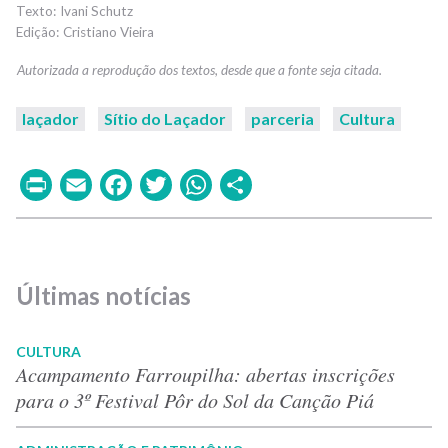
Ivani Schutz
Cristiano Vieira
laçador
Sítio do Laçador
parceria
Cultura
Print
Email
Facebook
Twitter
WhatsApp
Share
Últimas notícias
CULTURA
Acampamento Farroupilha: abertas inscrições
para o 3º Festival Pôr do Sol da Canção Piá