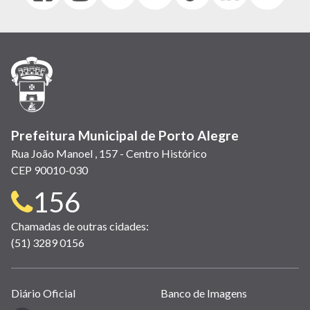
abre
abre
abre
Twitter)
abre
abre
abre
em
em
em
(link
em
em
em
nova
nova
nova
abre
nova
nova
nova
janela)
janela)
janela)
em
janela)
janela)
janela)
nova
janela)
Prefeitura Municipal de Porto Alegre
Rua João Manoel , 157 - Centro Histórico
CEP 90010-030
Telefone
156
para
Chamadas de outras cidades:
(51) 3289 0156
contato:
Links
Diário Oficial
Banco de Imagens
úteis