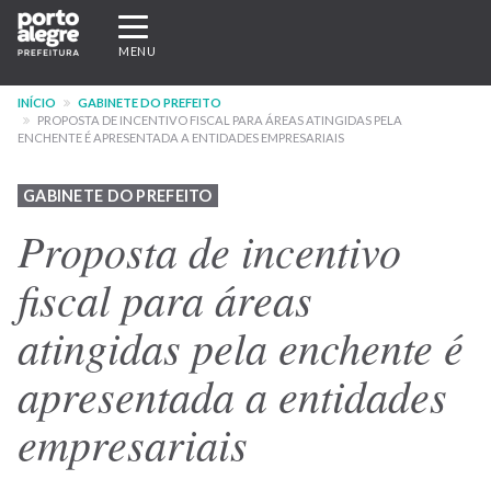
Pular
Expandir/recolher
para
navegação
MENU
o
conteúdo
INÍCIO
GABINETE DO PREFEITO
principal
PROPOSTA DE INCENTIVO FISCAL PARA ÁREAS ATINGIDAS PELA
ENCHENTE É APRESENTADA A ENTIDADES EMPRESARIAIS
GABINETE DO PREFEITO
Proposta de incentivo
fiscal para áreas
atingidas pela enchente é
apresentada a entidades
empresariais