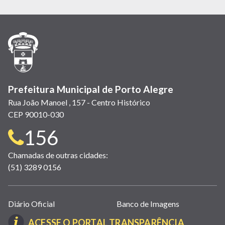
abre
abre
abre
Twitter)
abre
abre
abre
em
em
em
(link
em
em
em
nova
nova
nova
abre
nova
nova
nova
janela)
janela)
janela)
em
janela)
janela)
janela)
nova
janela)
Prefeitura Municipal de Porto Alegre
Rua João Manoel , 157 - Centro Histórico
CEP 90010-030
Telefone
156
para
Chamadas de outras cidades:
(51) 3289 0156
contato:
Links
Diário Oficial
Banco de Imagens
úteis
(LINK
ACESSE O PORTAL TRANSPARÊNCIA