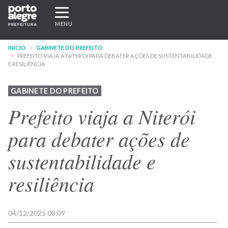
Pular
Expandir/recolher
para
navegação
MENU
o
conteúdo
INÍCIO
GABINETE DO PREFEITO
principal
PREFEITO VIAJA A NITERÓI PARA DEBATER AÇÕES DE SUSTENTABILIDADE
E RESILIÊNCIA
GABINETE DO PREFEITO
Prefeito viaja a Niterói
para debater ações de
sustentabilidade e
resiliência
04/12/2025 08:09