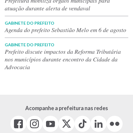
Prefeitura mobiliza órgãos municipais para
atuação durante alerta de vendaval
GABINETE DO PREFEITO
Agenda do prefeito Sebastião Melo em 6 de agosto
GABINETE DO PREFEITO
Prefeito discute impactos da Reforma Tributária
nos municípios durante encontro da Cidade da
Advocacia
Acompanhe a prefeitura nas redes
Facebook
Instagram
Youtube
X
Tiktok
LinkedIn
Flickr
(link
(link
(link
(Antigo
(link
(link
(link