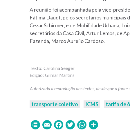
A reunião foi acompanhada pela vice-presid
Fátima Daudt, pelos secretários municipais 
Cezar Schirmer, e de Mobilidade Urbana, Luiz
secretários da Casa Civil, Artur Lemos, de Ap
Fazenda, Marco Aurelio Cardoso.
Carolina Seeger
Gilmar Martins
transporte coletivo
ICMS
tarifa de 
Print
Email
Facebook
Twitter
WhatsAp
Share