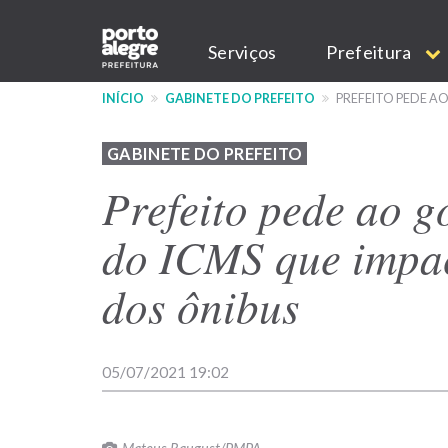
Pular
Main
para
Serviços
Prefeitura
o
navigation
conteúdo
INÍCIO
GABINETE DO PREFEITO
PREFEITO PEDE A
principal
GABINETE DO PREFEITO
Prefeito pede ao g
do ICMS que impac
dos ônibus
05/07/2021 19:02