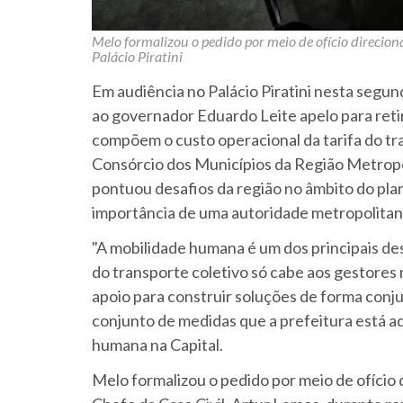
Melo formalizou o pedido por meio de ofício direcio
Palácio Piratini
Em audiência no Palácio Piratini nesta segund
ao governador Eduardo Leite apelo para reti
compõem o custo operacional da tarifa do tr
Consórcio dos Municípios da Região Metropo
pontuou desafios da região no âmbito do pl
importância de uma autoridade metropolitana
"A mobilidade humana é um dos principais des
do transporte coletivo só cabe aos gestores
apoio para construir soluções de forma conju
conjunto de medidas que a prefeitura está a
humana na Capital.
Melo formalizou o pedido por meio de ofício