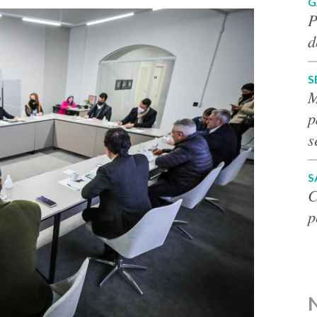
G
P
d
S
M
p
s
S
C
p