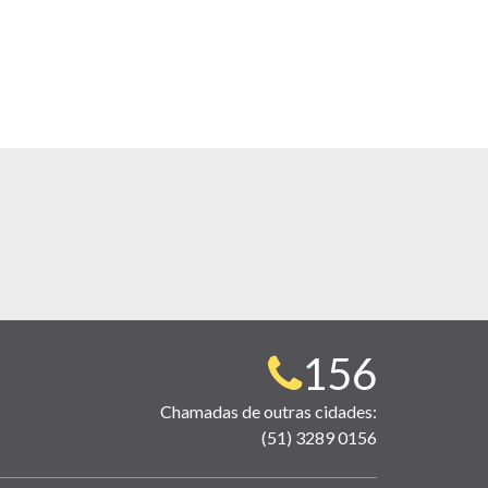
Telefone
156
para
Chamadas de outras cidades:
(51) 3289 0156
contato: