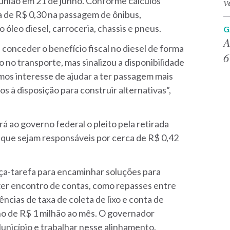
v
eunião em 21 de junho. Conforme cálculos
a de R$ 0,30 na passagem de ônibus,
leo diesel, carroceria, chassis e pneus.
G
A
onceder o benefício fiscal no diesel de forma
6
 no transporte, mas sinalizou a disponibilidade
os interesse de ajudar a ter passagem mais
s à disposição para construir alternativas”,
 ao governo federal o pleito pela retirada
 é que sejam responsáveis por cerca de R$ 0,42
rça-tarefa para encaminhar soluções para
zer encontro de contas, como repasses entre
ncias de taxa de coleta de lixo e conta de
orno de R$ 1 milhão ao mês. O governador
Município e trabalhar nesse alinhamento.