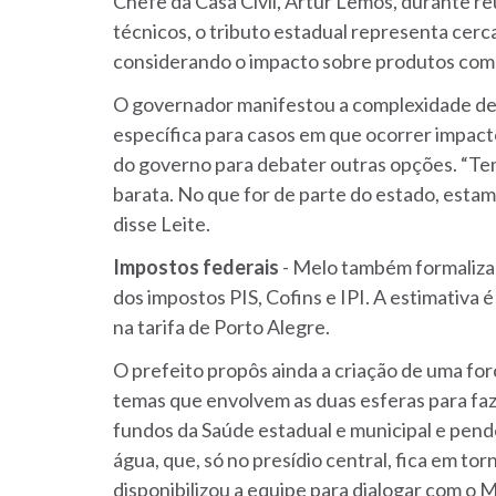
Chefe da Casa Civil, Artur Lemos, durante r
técnicos, o tributo estadual representa cerc
considerando o impacto sobre produtos como ó
O governador manifestou a complexidade de c
específica para casos em que ocorrer impacto
do governo para debater outras opções. “Tem
barata. No que for de parte do estado, estamo
disse Leite.
Impostos federais
- Melo também formalizará
dos impostos PIS, Cofins e IPI. A estimativa
na tarifa de Porto Alegre.
O prefeito propôs ainda a criação de uma fo
temas que envolvem as duas esferas para fa
fundos da Saúde estadual e municipal e pendê
água, que, só no presídio central, fica em t
disponibilizou a equipe para dialogar com o 