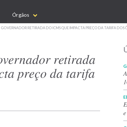
Órgãos
O GOVERNADOR RETIRADA DO ICMS QUE IMPACTA PREÇO DA TARIFA DOS 
Ú
overnador retirada
G
ta preço da tarifa
A
1
E
E
e