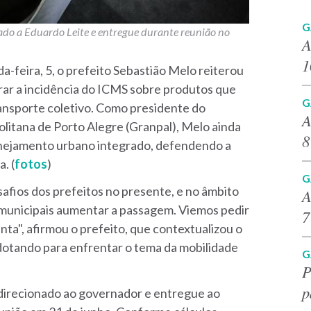
G
nado a Eduardo Leite e entregue durante reunião no
A
1
a-feira, 5, o prefeito Sebastião Melo reiterou
rar a incidência do ICMS sobre produtos que
G
ansporte coletivo. Como presidente do
A
litana de Porto Alegre (Granpal), Melo ainda
8
anejamento urbano integrado, defendendo a
. (
fotos
)
G
afios dos prefeitos no presente, e no âmbito
A
 municipais aumentar a passagem. Viemos pedir
7
nta", afirmou o prefeito, que contextualizou o
dotando para enfrentar o tema da mobilidade
G
P
p
 direcionado ao governador e entregue ao