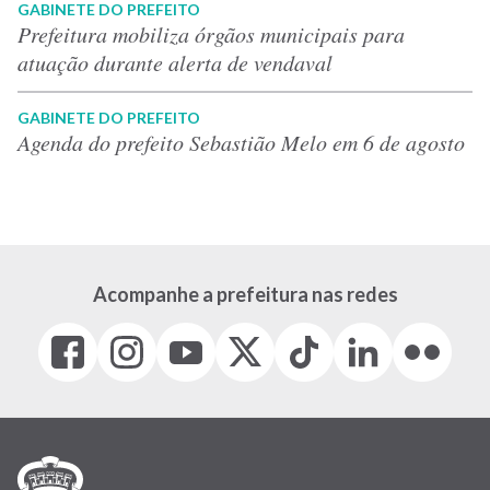
GABINETE DO PREFEITO
Prefeitura mobiliza órgãos municipais para
atuação durante alerta de vendaval
GABINETE DO PREFEITO
Agenda do prefeito Sebastião Melo em 6 de agosto
Acompanhe a prefeitura nas redes
Facebook
Instagram
Youtube
X
Tiktok
LinkedIn
Flickr
(link
(link
(link
(Antigo
(link
(link
(link
abre
abre
abre
Twitter)
abre
abre
abre
em
em
em
(link
em
em
em
nova
nova
nova
abre
nova
nova
nova
janela)
janela)
janela)
em
janela)
janela)
janela)