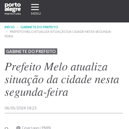
Pular
Expandir/recolher
para
navegação
MENU
o
conteúdo
INÍCIO
GABINETE DO PREFEITO
principal
PREFEITO MELO ATUALIZA SITUAÇÃO DA CIDADE NESTA SEGUNDA-
FEIRA
GABINETE DO PREFEITO
Prefeito Melo atualiza
situação da cidade nesta
segunda-feira
06/05/2024 18:21
Cesar Lopes / PMPA
O