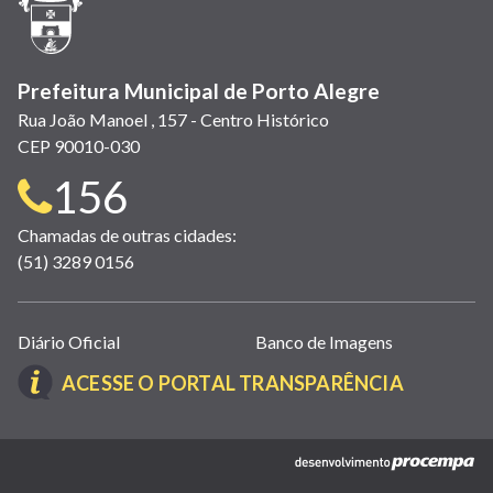
nova
janela)
Prefeitura Municipal de Porto Alegre
Rua João Manoel , 157 - Centro Histórico
CEP 90010-030
Telefone
156
para
Chamadas de outras cidades:
(51) 3289 0156
contato:
Links
Diário Oficial
Banco de Imagens
úteis
(LINK
ACESSE O PORTAL TRANSPARÊNCIA
(abrem
ABRE
em
EM
nova
(link
NOVA
janela)