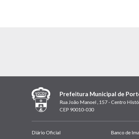
Prefeitura Municipal de Port
Rua João Manoel , 157 - Centro Histó
CEP 90010-030
Links
Diário Oficial
Banco de Im