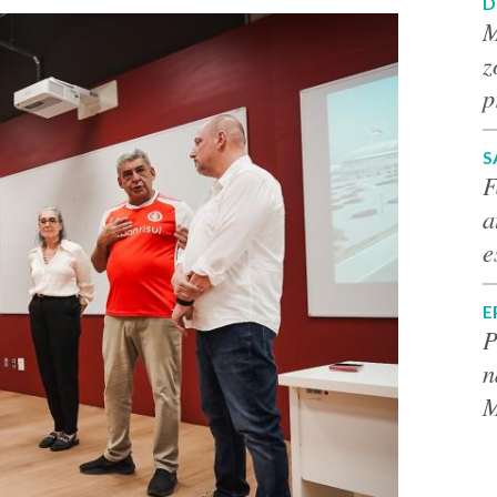
D
M
z
p
S
F
a
e
E
P
n
M