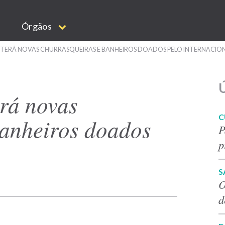
Órgãos
TERÁ NOVAS CHURRASQUEIRAS E BANHEIROS DOADOS PELO INTERNACIO
Ú
rá novas
C
banheiros doados
P
p
S
O
d