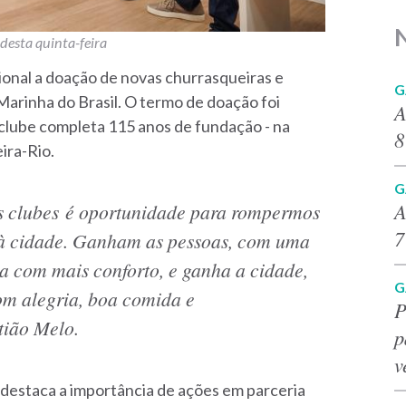
 desta quinta-feira
ional a doação de novas churrasqueiras e
G
arinha do Brasil. O termo de doação foi
A
o clube completa 115 anos de fundação - na
8
ira-Rio.
G
A
os clubes é oportunidade para rompermos
7
s à cidade. Ganham as pessoas, com uma
da com mais conforto, e ganha a cidade,
G
m alegria, boa comida e
P
tião Melo.
p
v
 destaca a importância de ações em parceria