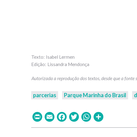
Isabel Lermen
Lissandra Mendonça
parcerias
Parque Marinha do Brasil
Print
Email
Facebook
Twitter
WhatsAp
Share