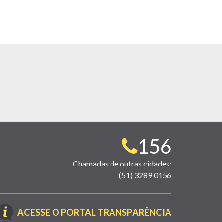
Telefone
156
para
Chamadas de outras cidades:
(51) 3289 0156
contato:
(LINK
ACESSE O PORTAL TRANSPARÊNCIA