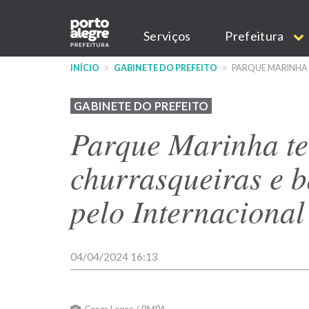
Pular
Main
para
Serviços
Prefeitura
o
navigation
conteúdo
INÍCIO
GABINETE DO PREFEITO
PARQUE MARINHA 
principal
GABINETE DO PREFEITO
Parque Marinha te
churrasqueiras e 
pelo Internacional
04/04/2024 16:13