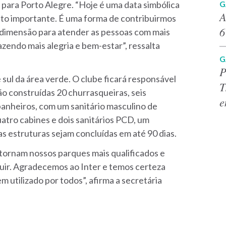
G
 para Porto Alegre. “Hoje é uma data simbólica
A
ito importante. É uma forma de contribuirmos
6
a dimensão para atender as pessoas com mais
azendo mais alegria e bem-estar”, ressalta
G
P
sul da área verde. O clube ficará responsável
T
ão construídas 20 churrasqueiras, seis
e
anheiros, com um sanitário masculino de
atro cabines e dois sanitários PCD, um
as estruturas sejam concluídas em até 90 dias.
s tornam nossos parques mais qualificados e
uir. Agradecemos ao Inter e temos certeza
 utilizado por todos”, afirma a secretária