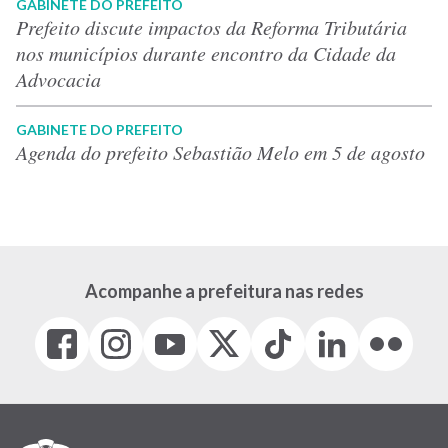
GABINETE DO PREFEITO
Prefeito discute impactos da Reforma Tributária
nos municípios durante encontro da Cidade da
Advocacia
GABINETE DO PREFEITO
Agenda do prefeito Sebastião Melo em 5 de agosto
Acompanhe a prefeitura nas redes
Facebook
Instagram
Youtube
X
Tiktok
LinkedIn
Flickr
(link
(link
(link
(Antigo
(link
(link
(link
abre
abre
abre
Twitter)
abre
abre
abre
em
em
em
(link
em
em
em
nova
nova
nova
abre
nova
nova
nova
janela)
janela)
janela)
em
janela)
janela)
janela)