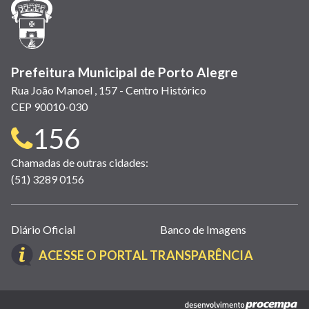
nova
janela)
Prefeitura Municipal de Porto Alegre
Rua João Manoel , 157 - Centro Histórico
CEP 90010-030
Telefone
156
para
Chamadas de outras cidades:
(51) 3289 0156
contato:
Links
Diário Oficial
Banco de Imagens
úteis
(LINK
ACESSE O PORTAL TRANSPARÊNCIA
(abrem
ABRE
em
EM
nova
(link