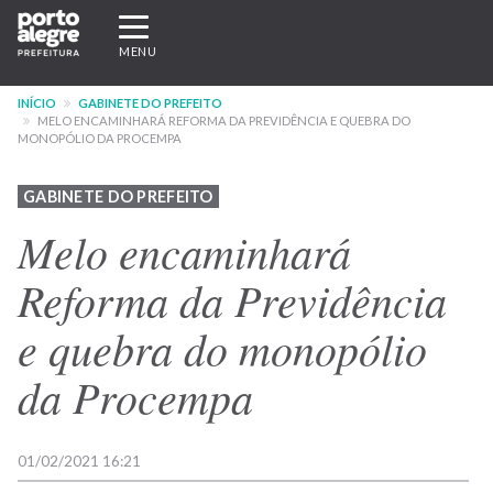
Pular
Expandir/recolher
para
navegação
MENU
o
conteúdo
INÍCIO
GABINETE DO PREFEITO
principal
MELO ENCAMINHARÁ REFORMA DA PREVIDÊNCIA E QUEBRA DO
MONOPÓLIO DA PROCEMPA
GABINETE DO PREFEITO
Melo encaminhará
Reforma da Previdência
e quebra do monopólio
da Procempa
01/02/2021 16:21