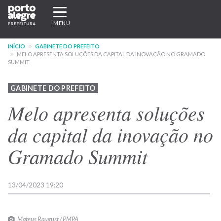
Pular
Expandir/recolher
para
navegação
MENU
o
conteúdo
INÍCIO
GABINETE DO PREFEITO
principal
MELO APRESENTA SOLUÇÕES DA CAPITAL DA INOVAÇÃO NO GRAMADO
SUMMIT
GABINETE DO PREFEITO
Melo apresenta soluções
da capital da inovação no
Gramado Summit
13/04/2023 19:20
Mateus Raugust / PMPA