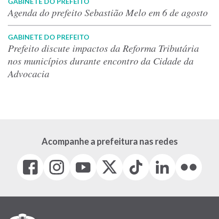
GABINETE DO PREFEITO
Agenda do prefeito Sebastião Melo em 6 de agosto
GABINETE DO PREFEITO
Prefeito discute impactos da Reforma Tributária
nos municípios durante encontro da Cidade da
Advocacia
Acompanhe a prefeitura nas redes
Facebook
Instagram
Youtube
X
Tiktok
LinkedIn
Flickr
(link
(link
(link
(Antigo
(link
(link
(link
abre
abre
abre
Twitter)
abre
abre
abre
em
em
em
(link
em
em
em
nova
nova
nova
abre
nova
nova
nova
janela)
janela)
janela)
em
janela)
janela)
janela)