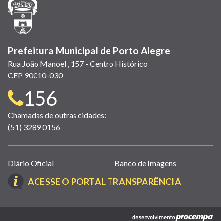
nova
janela)
Prefeitura Municipal de Porto Alegre
Rua João Manoel , 157 - Centro Histórico
CEP 90010-030
Telefone
156
para
Chamadas de outras cidades:
(51) 3289 0156
contato:
Links
Diário Oficial
Banco de Imagens
úteis
(LINK
ACESSE O PORTAL TRANSPARÊNCIA
(abrem
ABRE
em
EM
nova
(link