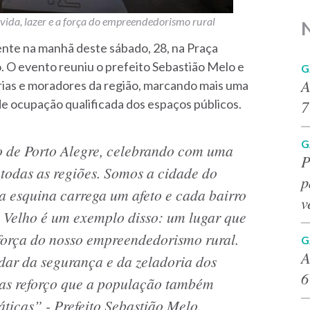
ida, lazer e a força do empreendedorismo rural
mente na manhã deste sábado, 28, na Praça
 O evento reuniu o prefeito Sebastião Melo e
G
A
rias e moradores da região, marcando mais uma
 de ocupação qualificada dos espaços públicos.
7
G
 de Porto Alegre, celebrando com uma
P
todas as regiões. Somos a cidade do
p
a esquina carrega um afeto e cada bairro
v
m Velho é um exemplo disso: um lugar que
 força do nosso empreendedorismo rural.
G
A
dar da segurança e da zeladoria dos
6
mas reforço que a população também
áticas” - Prefeito Sebastião Melo.