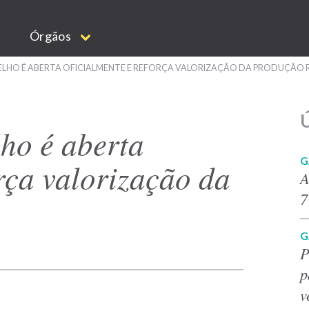
Órgãos
VELHO É ABERTA OFICIALMENTE E REFORÇA VALORIZAÇÃO DA PRODUÇÃO 
Ú
ho é aberta
G
orça valorização da
A
7
G
P
p
v