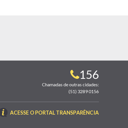
Telefone
156
para
Chamadas de outras cidades:
(51) 3289 0156
contato:
(LINK
ACESSE O PORTAL TRANSPARÊNCIA
ABRE
EM