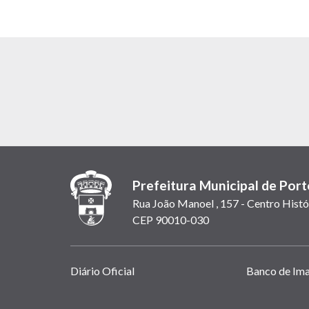
Prefeitura Municipal de Port
Rua João Manoel , 157 - Centro Histó
CEP 90010-030
Links
Diário Oficial
Banco de Im
úteis
(abrem