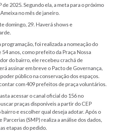
de 2025. Segundo ela, a meta para o próximo
a Ameixa no mês de janeiro.
este domingo, 29. Haverá shows e
tarde.
a programação, foi realizada a nomeação do
de 54 anos, como prefeito da Praça Nossa
dor do bairro, ele recebeu crachá de
everá assinar em breve o Pacto de Governança,
 poder público na conservação dos espaços.
ontar com 409 prefeitos de praça voluntários.
asta acessar o canal oficial do 156 no
scar praças disponíveis a partir do CEP
 bairro e escolher qual deseja adotar. Após o
e Parcerias (SMP) realiza a análise dos dados,
 as etapas do pedido.