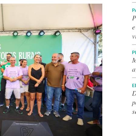
P
P
e
v
P
M
a
E
D
p
s