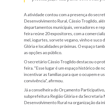
A atividade contou com a presença do secre
Desenvolvimento Rural, Cássio Trogildo, além
departamentos municipais, vereadores e rep
feira reúne 20 expositores, com a comerciali
mel, iogurtes, sorvete vegano, vinho e suco 
Glória e localidades próximas. O espaço tam
as opções ao público.
O secretário Cássio Trogildo destacou o pr
feira. “Esse lugar é um espaço histórico de 
incentivar as famílias para que o ocupem e u
convivência”, afirmou.
Já a conselheira do Orçamento Participativo,
subprefeitura Região Glória e da Secretaria
Desenvolvimento Rural na organização da inic