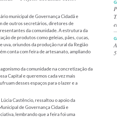
G
P
T
tário municipal de Governança Cidadã e
e
 de outros secretários, diretores de
resentantes da comunidade. A estrutura da
zação de produtos como geleias, pães, cucas,
G
A
de uva, oriundos da produção rural da Região
bém conta com feira de artesanato, ampliando
5
otagonismo da comunidade na concretização da
nossa Capital e queremos cada vez mais
sufruam desses espaços para o lazer e a
 Lúcia Castêncio, ressaltou o apoio da
 Municipal de Governança Cidadã e
iativa, lembrando que a feira foi uma