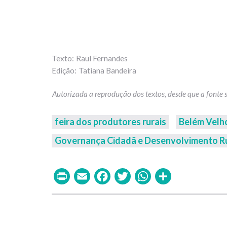
Raul Fernandes
Tatiana Bandeira
feira dos produtores rurais
Belém Velh
Governança Cidadã e Desenvolvimento R
Print
Email
Facebook
Twitter
WhatsAp
Share