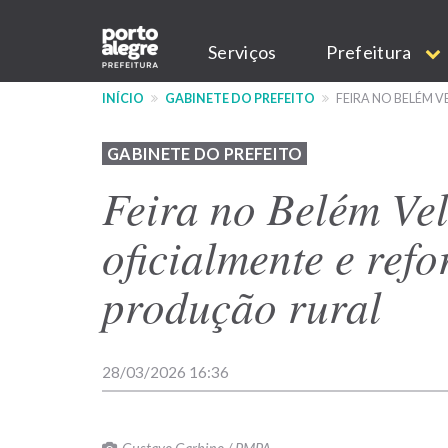
Pular
Main
para
Serviços
Prefeitura
o
navigation
conteúdo
INÍCIO
GABINETE DO PREFEITO
FEIRA NO BELÉM 
principal
GABINETE DO PREFEITO
Feira no Belém Vel
oficialmente e ref
produção rural
28/03/2026 16:36