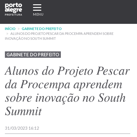
Pular
Expandir/recolher
para
navegação
MENU
o
conteúdo
INÍCIO
GABINETE DO PREFEITO
principal
ALUNOS DO PROJETO PESCAR DA PROCEMPA APRENDEM SOBRE
INOVAÇÃO NO SOUTH SUMMIT
GABINETE DO PREFEITO
Alunos do Projeto Pescar
da Procempa aprendem
sobre inovação no South
Summit
31/03/2023 16:12