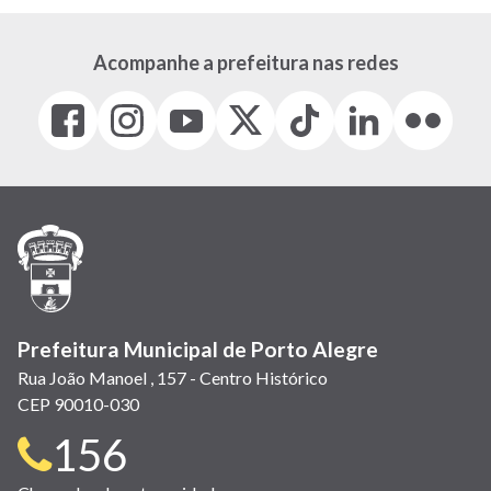
Acompanhe a prefeitura nas redes
Facebook
Instagram
Youtube
X
Tiktok
LinkedIn
Flickr
(link
(link
(link
(Antigo
(link
(link
(link
abre
abre
abre
Twitter)
abre
abre
abre
em
em
em
(link
em
em
em
nova
nova
nova
abre
nova
nova
nova
janela)
janela)
janela)
em
janela)
janela)
janela)
nova
janela)
Prefeitura Municipal de Porto Alegre
Rua João Manoel , 157 - Centro Histórico
CEP 90010-030
Telefone
156