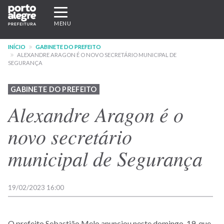
Pular
Expandir/recolher
para
navegação
MENU
o
conteúdo
INÍCIO
GABINETE DO PREFEITO
principal
ALEXANDRE ARAGON É O NOVO SECRETÁRIO MUNICIPAL DE
SEGURANÇA
GABINETE DO PREFEITO
Alexandre Aragon é o
novo secretário
municipal de Segurança
19/02/2023 16:00
O prefeito Sebastião Melo anunciou neste domingo, 19, que