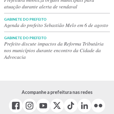
atuação durante alerta de vendaval
GABINETE DO PREFEITO
Agenda do prefeito Sebastião Melo em 6 de agosto
GABINETE DO PREFEITO
Prefeito discute impactos da Reforma Tributária
nos municípios durante encontro da Cidade da
Advocacia
Acompanhe a prefeitura nas redes
Facebook
Instagram
Youtube
X
Tiktok
LinkedIn
Flickr
(link
(link
(link
(Antigo
(link
(link
(link
abre
abre
abre
Twitter)
abre
abre
abre