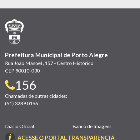
em
em
em
(link
em
em
em
nova
nova
nova
abre
nova
nova
nova
janela)
janela)
janela)
em
janela)
janela)
janela)
nova
janela)
Prefeitura Municipal de Porto Alegre
Rua João Manoel , 157 - Centro Histórico
CEP 90010-030
Telefone
156
para
Chamadas de outras cidades:
(51) 3289 0156
contato:
Links
Diário Oficial
Banco de Imagens
úteis
(LINK
ACESSE O PORTAL TRANSPARÊNCIA