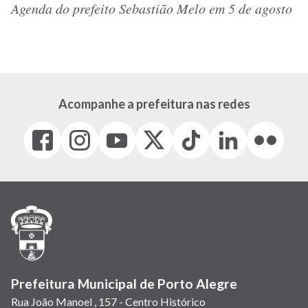
Agenda do prefeito Sebastião Melo em 5 de agosto
Acompanhe a prefeitura nas redes
Facebook
Instagram
Youtube
X
Tiktok
LinkedIn
Flickr
(link
(link
(link
(Antigo
(link
(link
(link
abre
abre
abre
Twitter)
abre
abre
abre
em
em
em
(link
em
em
em
nova
nova
nova
abre
nova
nova
nova
janela)
janela)
janela)
em
janela)
janela)
janela)
nova
janela)
Prefeitura Municipal de Porto Alegre
Rua João Manoel , 157 - Centro Histórico