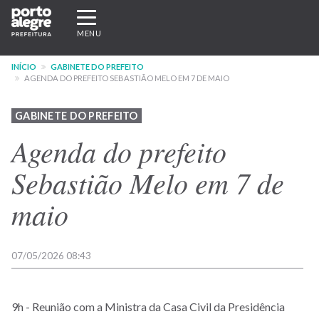
Pular
Expandir/recolher
para
navegação
MENU
o
conteúdo
INÍCIO
GABINETE DO PREFEITO
principal
AGENDA DO PREFEITO SEBASTIÃO MELO EM 7 DE MAIO
GABINETE DO PREFEITO
Agenda do prefeito
Sebastião Melo em 7 de
maio
07/05/2026 08:43
9h - Reunião com a Ministra da Casa Civil da Presidência