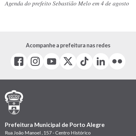
Agenda do prefeito Sebastião Melo em 4 de agosto
Acompanhe a prefeitura nas redes
Facebook
Instagram
Youtube
X
Tiktok
LinkedIn
Flickr
(link
(link
(link
(Antigo
(link
(link
(link
abre
abre
abre
Twitter)
abre
abre
abre
em
em
em
(link
em
em
em
nova
nova
nova
abre
nova
nova
nova
janela)
janela)
janela)
em
janela)
janela)
janela)
nova
janela)
Prefeitura Municipal de Porto Alegre
Rua João Manoel , 157 - Centro Histórico