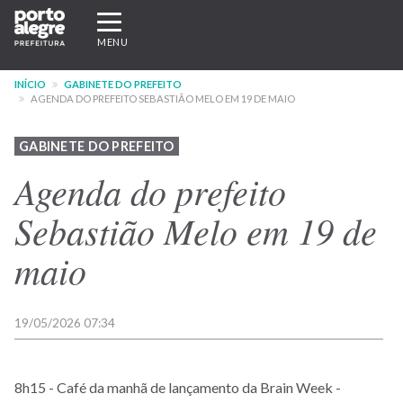
Pular
Expandir/recolher
para
navegação
MENU
o
conteúdo
INÍCIO
GABINETE DO PREFEITO
principal
AGENDA DO PREFEITO SEBASTIÃO MELO EM 19 DE MAIO
GABINETE DO PREFEITO
Agenda do prefeito
Sebastião Melo em 19 de
maio
19/05/2026 07:34
8h15 - Café da manhã de lançamento da Brain Week -