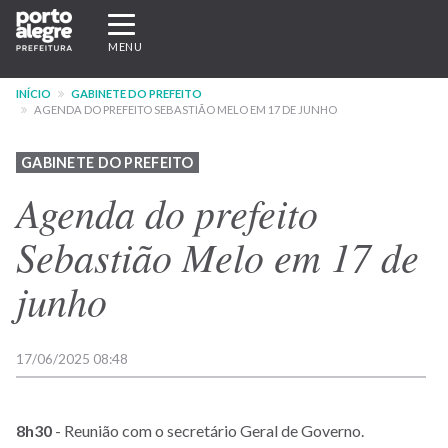
Pular
Expandir/recolher
para
navegação
MENU
o
conteúdo
INÍCIO
GABINETE DO PREFEITO
principal
AGENDA DO PREFEITO SEBASTIÃO MELO EM 17 DE JUNHO
GABINETE DO PREFEITO
Agenda do prefeito
Sebastião Melo em 17 de
junho
17/06/2025 08:48
8h30
- Reunião com o secretário Geral de Governo.