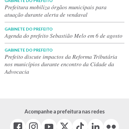
GABINETE DO PREFEITO
Prefeitura mobiliza órgãos municipais para
atuação durante alerta de vendaval
GABINETE DO PREFEITO
Agenda do prefeito Sebastião Melo em 6 de agosto
GABINETE DO PREFEITO
Prefeito discute impactos da Reforma Tributária
nos municípios durante encontro da Cidade da
Advocacia
Acompanhe a prefeitura nas redes
Facebook
Instagram
Youtube
X
Tiktok
LinkedIn
Flickr
(link
(link
(link
(Antigo
(link
(link
(link