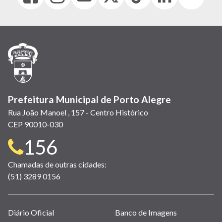
abre
abre
abre
Twitter)
abre
abre
abre
em
em
em
(link
em
em
em
nova
nova
nova
abre
nova
nova
nova
janela)
janela)
janela)
em
janela)
janela)
janela)
nova
janela)
Prefeitura Municipal de Porto Alegre
Rua João Manoel , 157 - Centro Histórico
CEP 90010-030
Telefone
156
para
Chamadas de outras cidades:
(51) 3289 0156
contato:
Links
Diário Oficial
Banco de Imagens