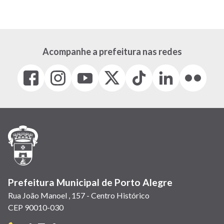
Acompanhe a prefeitura nas redes
Facebook
Instagram
Youtube
X
Tiktok
LinkedIn
Flickr
(link
(link
(link
(Antigo
(link
(link
(link
abre
abre
abre
Twitter)
abre
abre
abre
em
em
em
(link
em
em
em
nova
nova
nova
abre
nova
nova
nova
janela)
janela)
janela)
em
janela)
janela)
janela)
nova
janela)
Prefeitura Municipal de Porto Alegre
Rua João Manoel , 157 - Centro Histórico
CEP 90010-030