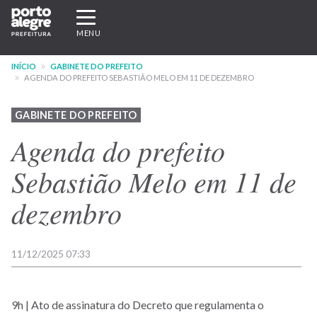
Pular
Expandir/recolher
para
navegação
MENU
o
conteúdo
INÍCIO
GABINETE DO PREFEITO
principal
AGENDA DO PREFEITO SEBASTIÃO MELO EM 11 DE DEZEMBRO
GABINETE DO PREFEITO
Agenda do prefeito
Sebastião Melo em 11 de
dezembro
11/12/2025 07:33
9h | Ato de assinatura do Decreto que regulamenta o