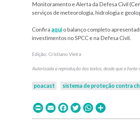
Monitoramento e Alerta da Defesa Civil (Ce
serviços de meteorologia, hidrologia e geolog
Confira
aqui
o balanço completo apresentado 
investimentos no SPCC e na Defesa Civil.
Cristiano Vieira
poacast
sistema de proteção contra ch
Print
Email
Facebook
Twitter
WhatsAp
Share