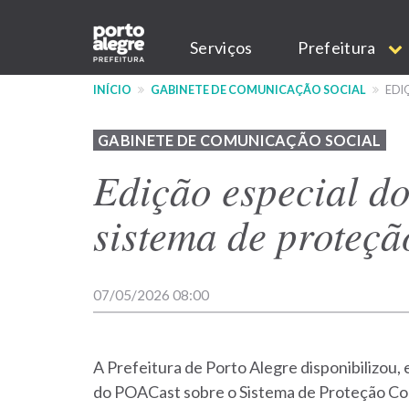
Pular
Main
para
Serviços
Prefeitura
o
navigation
conteúdo
INÍCIO
GABINETE DE COMUNICAÇÃO SOCIAL
EDI
principal
GABINETE DE COMUNICAÇÃO SOCIAL
Edição especial d
sistema de proteçã
07/05/2026 08:00
A Prefeitura de Porto Alegre disponibilizou,
do POACast sobre o Sistema de Proteção Cont