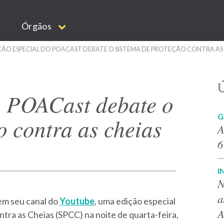
Órgãos
ÇÃO ESPECIAL DO POACAST DEBATE O SISTEMA DE PROTEÇÃO CONTRA AS
Ú
o POACast debate o
G
o contra as cheias
A
6
I
N
a
 em seu canal do
Youtube
, uma edição especial
A
ra as Cheias (SPCC) na noite de quarta-feira,