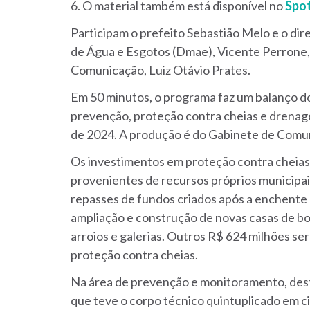
6. O material também está disponível no
Spot
Participam o prefeito Sebastião Melo e o d
de Água e Esgotos (Dmae), Vicente Perrone,
Comunicação, Luiz Otávio Prates.
Em 50 minutos, o programa faz um balanço dos
prevenção, proteção contra cheias e drenag
de 2024. A produção é do Gabinete de Comun
Os investimentos em proteção contra cheias
provenientes de recursos próprios municipais
repasses de fundos criados após a enchente 
ampliação e construção de novas casas de bo
arroios e galerias. Outros R$ 624 milhões se
proteção contra cheias.
Na área de prevenção e monitoramento, desta
que teve o corpo técnico quintuplicado em c