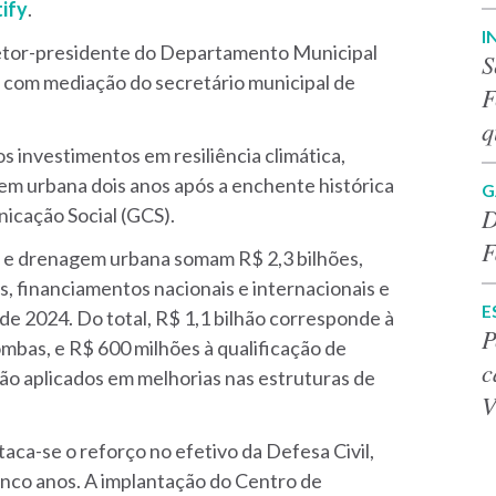
ify
.
I
iretor-presidente do Departamento Municipal
S
 com mediação do secretário municipal de
F
q
 investimentos em resiliência climática,
em urbana dois anos após a enchente histórica
G
D
icação Social (GCS).
F
 e drenagem urbana somam R$ 2,3 bilhões,
, financiamentos nacionais e internacionais e
E
de 2024. Do total, R$ 1,1 bilhão corresponde à
P
mbas, e R$ 600 milhões à qualificação de
c
rão aplicados em melhorias nas estruturas de
V
ca-se o reforço no efetivo da Defesa Civil,
inco anos. A implantação do Centro de