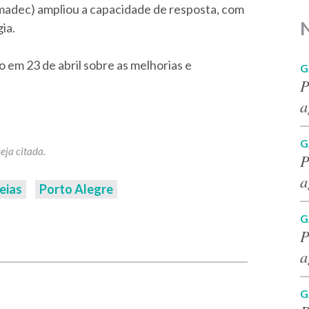
madec) ampliou a capacidade de resposta, com
ia.
em 23 de abril sobre as melhorias e
G
P
a
G
P
a
eias
Porto Alegre
G
p
P
a
G