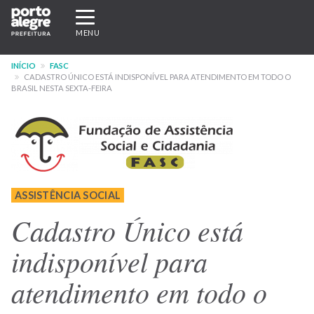
Pular
Expandir/recolher
para
navegação
MENU
o
conteúdo
INÍCIO
FASC
principal
CADASTRO ÚNICO ESTÁ INDISPONÍVEL PARA ATENDIMENTO EM TODO O
BRASIL NESTA SEXTA-FEIRA
ASSISTÊNCIA SOCIAL
Cadastro Único está
indisponível para
atendimento em todo o