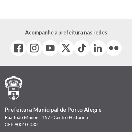
Acompanhe a prefeitura nas redes
Facebook
Instagram
Youtube
X
Tiktok
LinkedIn
Flickr
(link
(link
(link
(Antigo
(link
(link
(link
abre
abre
abre
Twitter)
abre
abre
abre
em
em
em
(link
em
em
em
nova
nova
nova
abre
nova
nova
nova
janela)
janela)
janela)
em
janela)
janela)
janela)
nova
janela)
Prefeitura Municipal de Porto Alegre
Rua João Manoel , 157 - Centro Histórico
CEP 90010-030