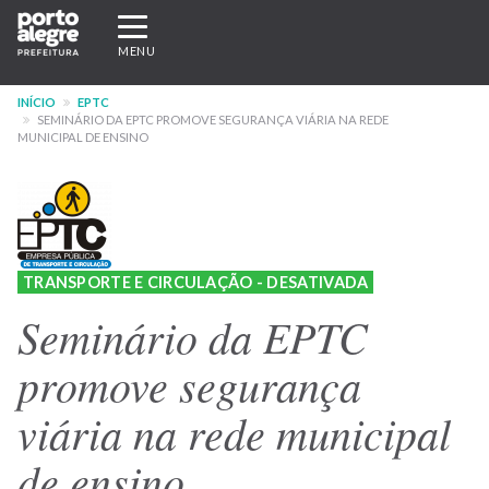
Pular
Expandir/recolher
para
navegação
MENU
o
conteúdo
INÍCIO
EPTC
principal
SEMINÁRIO DA EPTC PROMOVE SEGURANÇA VIÁRIA NA REDE
MUNICIPAL DE ENSINO
TRANSPORTE E CIRCULAÇÃO - DESATIVADA
Seminário da EPTC
promove segurança
viária na rede municipal
de ensino