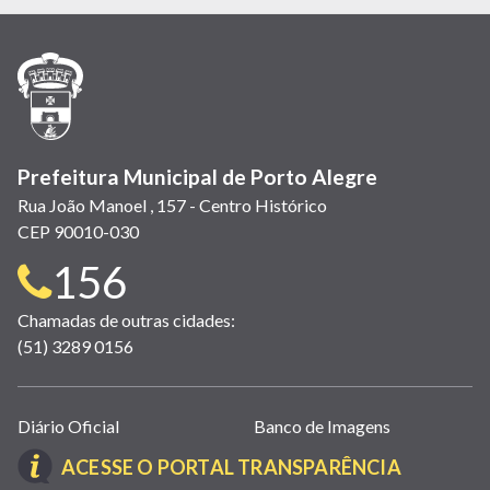
em
em
em
(link
em
em
em
nova
nova
nova
abre
nova
nova
nova
janela)
janela)
janela)
em
janela)
janela)
janela)
nova
janela)
Prefeitura Municipal de Porto Alegre
Rua João Manoel , 157 - Centro Histórico
CEP 90010-030
Telefone
156
para
Chamadas de outras cidades:
(51) 3289 0156
contato:
Links
Diário Oficial
Banco de Imagens
úteis
(LINK
ACESSE O PORTAL TRANSPARÊNCIA
(abrem