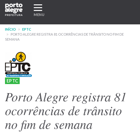
Pular
Expandir/recolher
para
navegação
MENU
o
conteúdo
INÍCIO
EPTC
principal
PORTO ALEGRE REGISTRA 81 OCORRÊNCIAS DE TRÂNSITO NO FIM DE
SEMANA
EPTC
Porto Alegre registra 81
ocorrências de trânsito
no fim de semana