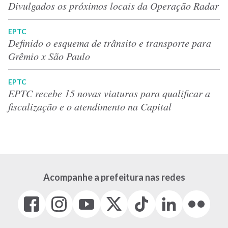
Divulgados os próximos locais da Operação Radar
EPTC
Definido o esquema de trânsito e transporte para
Grêmio x São Paulo
EPTC
EPTC recebe 15 novas viaturas para qualificar a
fiscalização e o atendimento na Capital
Acompanhe a prefeitura nas redes
Facebook
Instagram
Youtube
X
Tiktok
LinkedIn
Flickr
(link
(link
(link
(Antigo
(link
(link
(link
abre
abre
abre
Twitter)
abre
abre
abre