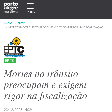
Pular
Expandir/recolher
para
navegação
MENU
o
conteúdo
INÍCIO
EPTC
principal
MORTES NO TRÂNSITO PREOCUPAM E EXIGEM RIGOR NA FISCALIZAÇÃO
EPTC
Mortes no trânsito
preocupam e exigem
rigor na fiscalização
23/12/2023 14:39