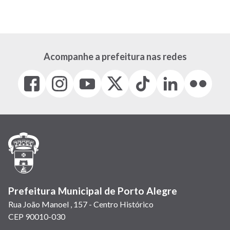
Acompanhe a prefeitura nas redes
Facebook
Instagram
Youtube
X
Tiktok
LinkedIn
Flickr
(link
(link
(link
(Antigo
(link
(link
(link
abre
abre
abre
Twitter)
abre
abre
abre
em
em
em
(link
em
em
em
nova
nova
nova
abre
nova
nova
nova
janela)
janela)
janela)
em
janela)
janela)
janela)
nova
janela)
Prefeitura Municipal de Porto Alegre
Rua João Manoel , 157 - Centro Histórico
CEP 90010-030