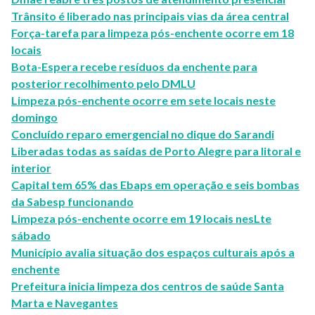
Trânsito é liberado nas principais vias da área central
Força-tarefa para limpeza pós-enchente ocorre em 18
locais
Bota-Espera recebe resíduos da enchente para
posterior recolhimento pelo DMLU
Limpeza pós-enchente ocorre em sete locais neste
domingo
Concluído reparo emergencial no dique do Sarandi
Liberadas todas as saídas de Porto Alegre para litoral e
interior
Capital tem 65% das Ebaps em operação e seis bombas
da Sabesp funcionando
Limpeza pós-enchente ocorre em 19 locais nesLte
sábado
Município avalia situação dos espaços culturais após a
enchente
Prefeitura inicia limpeza dos centros de saúde Santa
Marta e Navegantes