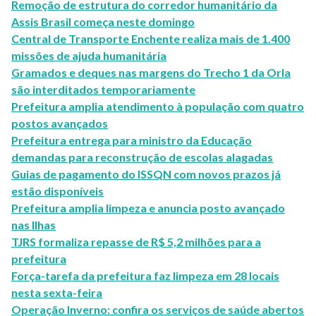
Remoção de estrutura do corredor humanitário da
Assis Brasil começa neste domingo
Central de Transporte Enchente realiza mais de 1.400
missões de ajuda humanitária
Gramados e deques nas margens do Trecho 1 da Orla
são interditados temporariamente
Prefeitura amplia atendimento à população com quatro
postos avançados
Prefeitura entrega para ministro da Educação
demandas para reconstrução de escolas alagadas
Guias de pagamento do ISSQN com novos prazos já
estão disponíveis
Prefeitura amplia limpeza e anuncia posto avançado
nas Ilhas
TJRS formaliza repasse de R$ 5,2 milhões para a
prefeitura
Força-tarefa da prefeitura faz limpeza em 28 locais
nesta sexta-feira
Operação Inverno: confira os serviços de saúde abertos