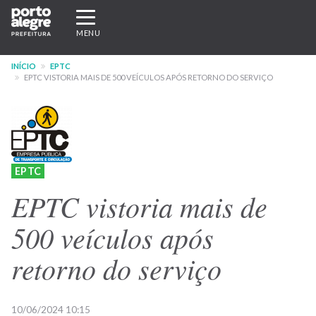
Pular
Expandir/recolher
para
navegação
MENU
o
conteúdo
INÍCIO
EPTC
principal
EPTC VISTORIA MAIS DE 500 VEÍCULOS APÓS RETORNO DO SERVIÇO
EPTC
EPTC vistoria mais de
500 veículos após
retorno do serviço
10/06/2024 10:15