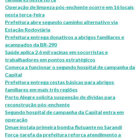
Operação de limpeza pós-enchente ocorre em 16 locais
nesta terça-feira
Prefeitura abre segundo caminho alternativo via
Estação Rodoviária
Prefeitura entrega donativos a abrigos familiares e
acampados da BR-290
Saúde aplica 2,6 mil vacinas em socorristas e
trabalhadores em pontos estratégicos
Começa a funcionar o segundo hospital de campanha da
Capital
Prefeitura entrega cestas básicas para abrigos
familiares em mais três regiões
Porto Alegre solicita suspensão de dívidas para
reconstrução pós-enchente
Segundo hospital de campanha da Capital entra em
operação
Dmae instala primeira bomba flutuante no Sarandi
Força-tarefa da prefeitura reforça atendimento a