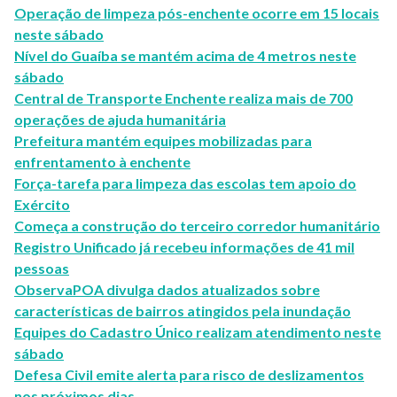
Operação de limpeza pós-enchente ocorre em 15 locais
neste sábado
Nível do Guaíba se mantém acima de 4 metros neste
sábado
Central de Transporte Enchente realiza mais de 700
operações de ajuda humanitária
Prefeitura mantém equipes mobilizadas para
enfrentamento à enchente
Força-tarefa para limpeza das escolas tem apoio do
Exército
Começa a construção do terceiro corredor humanitário
Registro Unificado já recebeu informações de 41 mil
pessoas
ObservaPOA divulga dados atualizados sobre
características de bairros atingidos pela inundação
Equipes do Cadastro Único realizam atendimento neste
sábado
Defesa Civil emite alerta para risco de deslizamentos
nos próximos dias