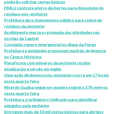
poderão solicitar cestas básicas
DMLU contrata aterro de inertes para disposição de
resíduos pós-enchente
Prefeitura abre chamamento público para coleta de
resíduos da enchente
Acolhimento marca a retomada das atividades nas
escolas da Capital
Concluído reparo emergencial no dique da Fiergs
Prefeitura e entidades promovem mutirão de limpeza
no Centro Histórico
Plataforma com números da enchente recebe
atualização e versão em inglês
Operação de limpeza pós-enchente ocorre em 17 locais
nesta quarta-feira
Nível do Guaíba segue em queda e registra 3,91 metros
nesta quarta-feira
Prefeitura cria Registro Unificado para identificar
atingidos pela enchente
Entregues mais de 13 mil cestas básicas para abrigos