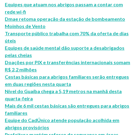
Equipes que atuam nos abrigos passam a contar com
rede wi-fi
Dmae retoma operação da estação de bombeamento
Moinhos de Vento
Transporte público trabalha com 70% da oferta de dias
úteis
Equipes de saúde mental dão suporte a desabrigados
pelas cheias
Doações por PIX e transferências internacionais somam
R$ 2,2 milhões
Cestas básicas para abrigos familiares serão entregues
em duas regiões nesta quarta
Nível do Guaíba chega a 5,19 metros na manhã desta
quarta-feira
Mais de 6 mil cestas básicas são entregues para abrigos
familiares
Equipe do CadÚnico atende população acolhida em
abrigos provisórios
Prefeitura mantém reforço de segurança em áreas