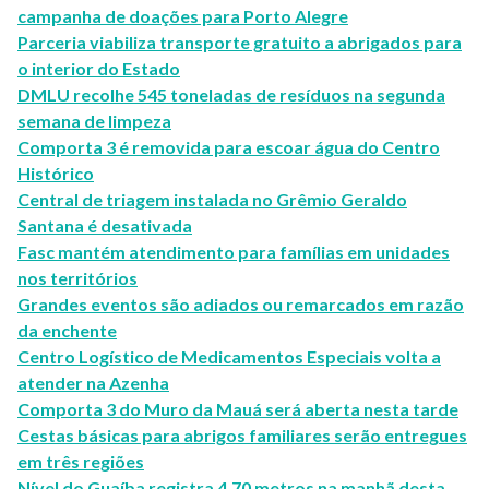
campanha de doações para Porto Alegre
Parceria viabiliza transporte gratuito a abrigados para
o interior do Estado
DMLU recolhe 545 toneladas de resíduos na segunda
semana de limpeza
Comporta 3 é removida para escoar água do Centro
Histórico
Central de triagem instalada no Grêmio Geraldo
Santana é desativada
Fasc mantém atendimento para famílias em unidades
nos territórios
Grandes eventos são adiados ou remarcados em razão
da enchente
Centro Logístico de Medicamentos Especiais volta a
atender na Azenha
Comporta 3 do Muro da Mauá será aberta nesta tarde
Cestas básicas para abrigos familiares serão entregues
em três regiões
Nível do Guaíba registra 4,70 metros na manhã desta