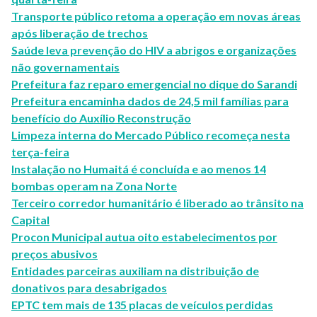
Transporte público retoma a operação em novas áreas
após liberação de trechos
Saúde leva prevenção do HIV a abrigos e organizações
não governamentais
Prefeitura faz reparo emergencial no dique do Sarandi
Prefeitura encaminha dados de 24,5 mil famílias para
benefício do Auxílio Reconstrução
Limpeza interna do Mercado Público recomeça nesta
terça-feira
Instalação no Humaitá é concluída e ao menos 14
bombas operam na Zona Norte
Terceiro corredor humanitário é liberado ao trânsito na
Capital
Procon Municipal autua oito estabelecimentos por
preços abusivos
Entidades parceiras auxiliam na distribuição de
donativos para desabrigados
EPTC tem mais de 135 placas de veículos perdidas