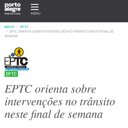
Pular
Expandir/recolher
para
navegação
MENU
o
conteúdo
INÍCIO
EPTC
principal
EPTC ORIENTA SOBRE INTERVENÇÕES NO TRÂNSITO NESTE FINAL DE
SEMANA
EPTC
EPTC orienta sobre
intervenções no trânsito
neste final de semana