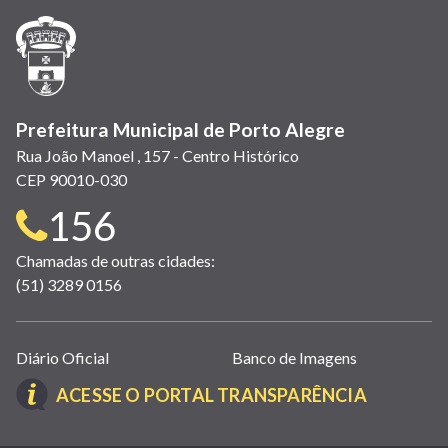
nova
nova
nova
abre
nova
nova
nova
janela)
janela)
janela)
em
janela)
janela)
janela)
nova
janela)
Prefeitura Municipal de Porto Alegre
Rua João Manoel , 157 - Centro Histórico
CEP 90010-030
Telefone
156
para
Chamadas de outras cidades:
(51) 3289 0156
contato:
Links
Diário Oficial
Banco de Imagens
úteis
(LINK
ACESSE O PORTAL TRANSPARÊNCIA
(abrem
ABRE
em
EM