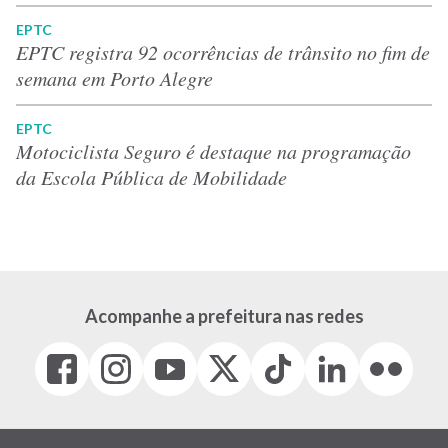
EPTC
EPTC registra 92 ocorrências de trânsito no fim de
semana em Porto Alegre
EPTC
Motociclista Seguro é destaque na programação
da Escola Pública de Mobilidade
Acompanhe a prefeitura nas redes
Facebook
Instagram
Youtube
X
Tiktok
LinkedIn
Flickr
(link
(link
(link
(Antigo
(link
(link
(link
abre
abre
abre
Twitter)
abre
abre
abre
em
em
em
(link
em
em
em