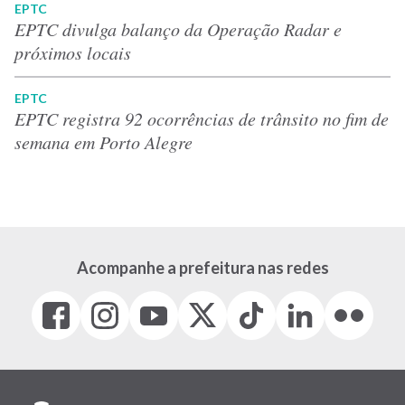
EPTC
EPTC divulga balanço da Operação Radar e
próximos locais
EPTC
EPTC registra 92 ocorrências de trânsito no fim de
semana em Porto Alegre
Acompanhe a prefeitura nas redes
Facebook
Instagram
Youtube
X
Tiktok
LinkedIn
Flickr
(link
(link
(link
(Antigo
(link
(link
(link
abre
abre
abre
Twitter)
abre
abre
abre
em
em
em
(link
em
em
em
nova
nova
nova
abre
nova
nova
nova