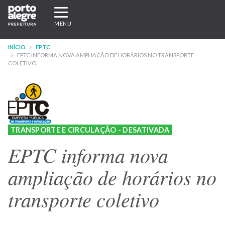
Pular
Expandir/recolher
para
navegação
MENU
o
conteúdo
INÍCIO
EPTC
principal
EPTC INFORMA NOVA AMPLIAÇÃO DE HORÁRIOS NO TRANSPORTE
COLETIVO
TRANSPORTE E CIRCULAÇÃO - DESATIVADA
EPTC informa nova
ampliação de horários no
transporte coletivo