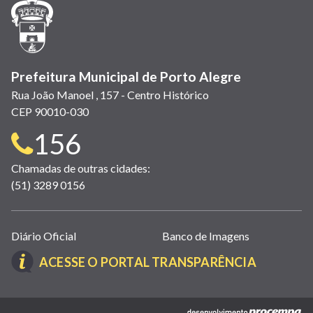
janela)
janela)
janela)
em
janela)
janela)
janela)
nova
janela)
Prefeitura Municipal de Porto Alegre
Rua João Manoel , 157 - Centro Histórico
CEP 90010-030
Telefone
156
para
Chamadas de outras cidades:
(51) 3289 0156
contato:
Links
Diário Oficial
Banco de Imagens
úteis
(LINK
ACESSE O PORTAL TRANSPARÊNCIA
(abrem
ABRE
em
EM
nova