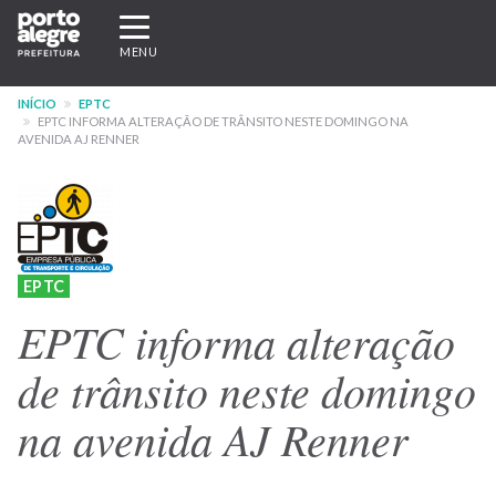
Pular
Expandir/recolher
para
navegação
MENU
o
conteúdo
INÍCIO
EPTC
principal
EPTC INFORMA ALTERAÇÃO DE TRÂNSITO NESTE DOMINGO NA
AVENIDA AJ RENNER
EPTC
EPTC informa alteração
de trânsito neste domingo
na avenida AJ Renner