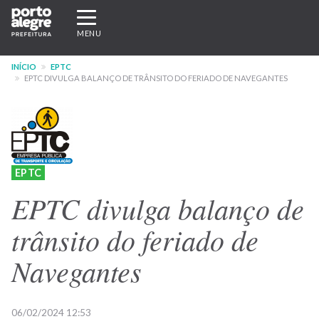
Pular
Expandir/recolher
para
navegação
MENU
o
conteúdo
INÍCIO
EPTC
principal
EPTC DIVULGA BALANÇO DE TRÂNSITO DO FERIADO DE NAVEGANTES
EPTC
EPTC divulga balanço de
trânsito do feriado de
Navegantes
06/02/2024 12:53