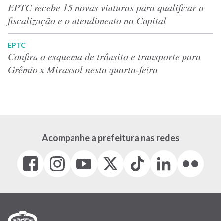
EPTC recebe 15 novas viaturas para qualificar a
fiscalização e o atendimento na Capital
EPTC
Confira o esquema de trânsito e transporte para
Grêmio x Mirassol nesta quarta-feira
Acompanhe a prefeitura nas redes
Facebook
Instagram
Youtube
X
Tiktok
LinkedIn
Flickr
(link
(link
(link
(Antigo
(link
(link
(link
abre
abre
abre
Twitter)
abre
abre
abre
em
em
em
(link
em
em
em
nova
nova
nova
abre
nova
nova
nova
janela)
janela)
janela)
em
janela)
janela)
janela)