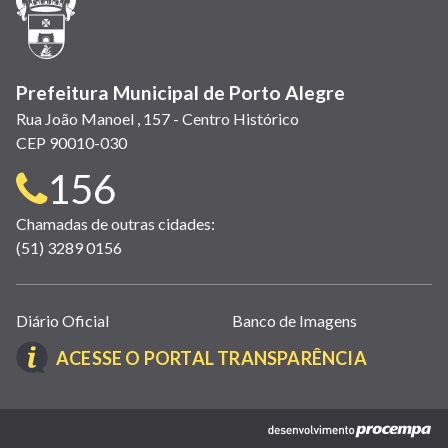
nova
janela)
Prefeitura Municipal de Porto Alegre
Rua João Manoel , 157 - Centro Histórico
CEP 90010-030
Telefone
156
para
Chamadas de outras cidades:
(51) 3289 0156
contato:
Links
Diário Oficial
Banco de Imagens
úteis
(LINK
ACESSE O PORTAL TRANSPARÊNCIA
(abrem
ABRE
em
EM
nova
(link
NOVA
janela)