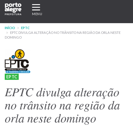
Pular
Expandir/recolher
para
navegação
MENU
o
conteúdo
INÍCIO
EPTC
principal
EPTC DIVULGA ALTERAÇÃO NO TRÂNSITO NA REGIÃO DA ORLA NESTE
DOMINGO
EPTC
EPTC divulga alteração
no trânsito na região da
orla neste domingo