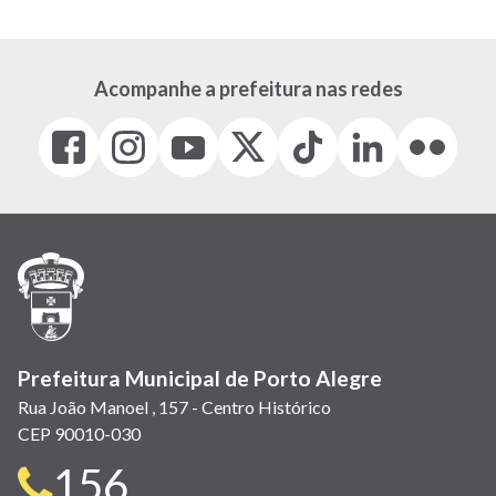
Acompanhe a prefeitura nas redes
Facebook
Instagram
Youtube
X
Tiktok
LinkedIn
Flickr
(link
(link
(link
(Antigo
(link
(link
(link
abre
abre
abre
Twitter)
abre
abre
abre
em
em
em
(link
em
em
em
nova
nova
nova
abre
nova
nova
nova
janela)
janela)
janela)
em
janela)
janela)
janela)
nova
janela)
Prefeitura Municipal de Porto Alegre
Rua João Manoel , 157 - Centro Histórico
CEP 90010-030
Telefone
156