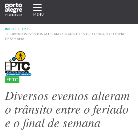
Pular
Expandir/recolher
para
navegação
MENU
o
conteúdo
INÍCIO
EPTC
principal
DIVERSOS EVENTOS ALTERAM O TRÂNSITO ENTRE O FERIADO E O FINAL
DE SEMANA
EPTC
Diversos eventos alteram
o trânsito entre o feriado
e o final de semana