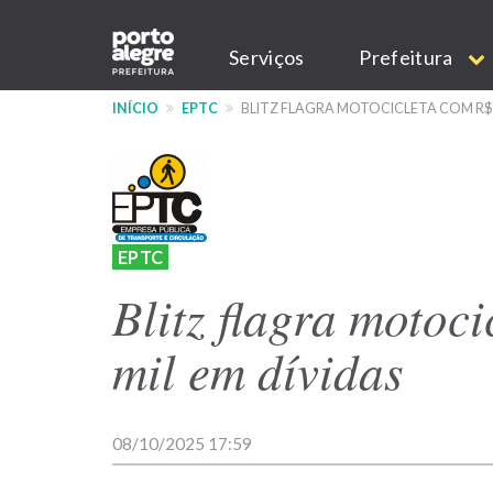
Pular
Main
para
Serviços
Prefeitura
o
navigation
conteúdo
INÍCIO
EPTC
BLITZ FLAGRA MOTOCICLETA COM R$ 1
principal
EPTC
Blitz flagra motoc
mil em dívidas
08/10/2025 17:59