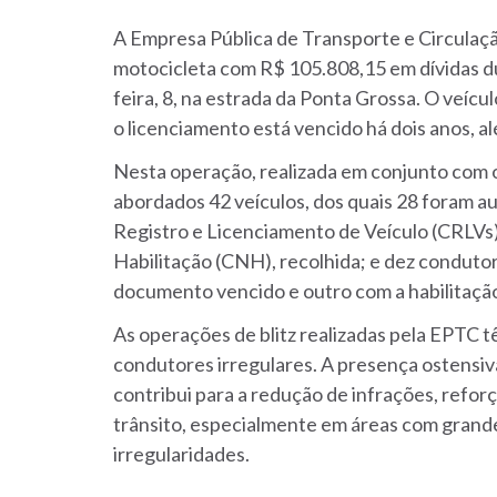
A Empresa Pública de Transporte e Circulaçã
motocicleta com R$ 105.808,15 em dívidas du
feira, 8, na estrada da Ponta Grossa. O veícu
o licenciamento está vencido há dois anos, a
Nesta operação, realizada em conjunto com o 
abordados 42 veículos, dos quais 28 foram au
Registro e Licenciamento de Veículo (CRLVs)
Habilitação (CNH), recolhida; e dez condut
documento vencido e outro com a habilitação
As operações de blitz realizadas pela EPTC tê
condutores irregulares. A presença ostensi
contribui para a redução de infrações, reforça
trânsito, especialmente em áreas com grande 
irregularidades.