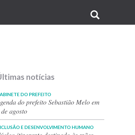
Buscar
no
site
ltimas notícias
ABINETE DO PREFEITO
genda do prefeito Sebastião Melo em
 de agosto
NCLUSÃO E DESENVOLVIMENTO HUMANO
úcleo itinerante destinado às mães