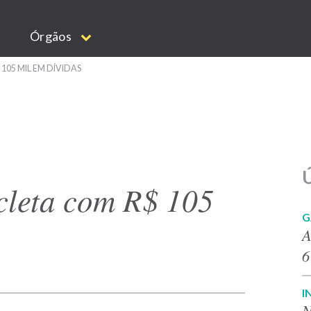
Órgãos
05 MIL EM DÍVIDAS
Ú
icleta com R$ 105
G
A
6
I
N