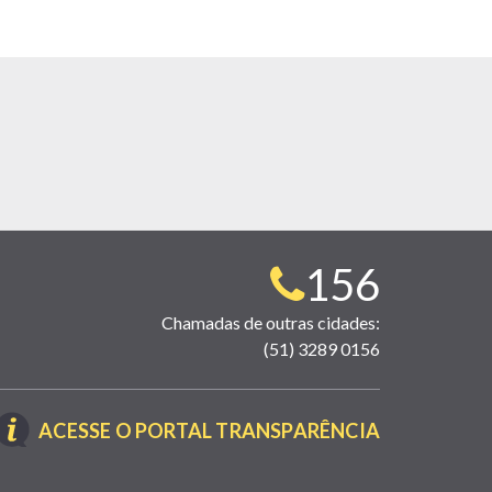
Telefone
156
para
Chamadas de outras cidades:
(51) 3289 0156
contato:
(LINK
ACESSE O PORTAL TRANSPARÊNCIA
ABRE
EM