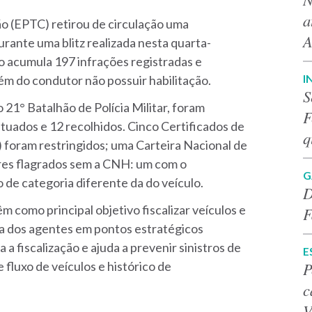
a
o (EPTC) retirou de circulação uma
A
rante uma blitz realizada nesta quarta-
lo acumula 197 infrações registradas e
I
lém do condutor não possuir habilitação.
S
21° Batalhão de Polícia Militar, foram
F
tuados e 12 recolhidos. Cinco Certificados de
q
 foram restringidos; uma Carteira Nacional de
ores flagrados sem a CNH: um com o
G
 de categoria diferente da do veículo.
D
m como principal objetivo fiscalizar veículos e
F
va dos agentes em pontos estratégicos
 a fiscalização e ajuda a prevenir sinistros de
E
P
fluxo de veículos e histórico de
c
V