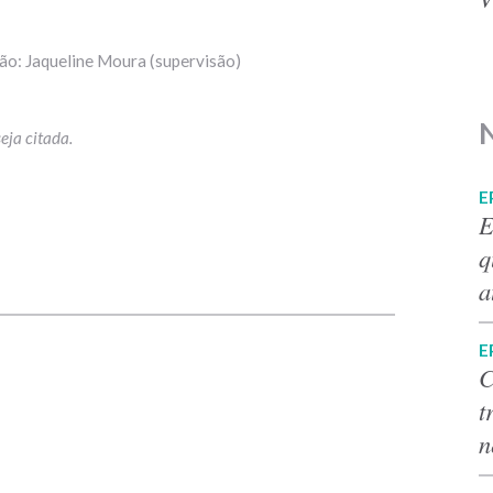
são: Jaqueline Moura (supervisão)
E
E
q
p
a
E
C
t
n