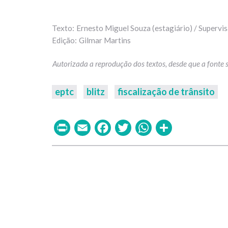
Ernesto Miguel Souza (estagiário) / Supervi
Gilmar Martins
eptc
blitz
fiscalização de trânsito
Print
Email
Facebook
Twitter
WhatsAp
Share