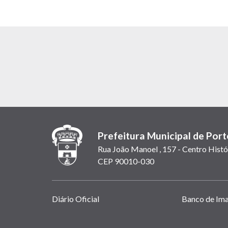
Prefeitura Municipal de Port
Rua João Manoel , 157 - Centro Histó
CEP 90010-030
Links
Diário Oficial
Banco de Im
úteis
(abrem