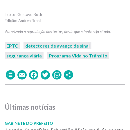
Gustavo Roth
Andrea Brasil
EPTC
detectores de avanço de sinal
segurança viária
Programa Vida no Trânsito
Print
Email
Facebook
Twitter
WhatsApp
Share
Últimas notícias
GABINETE DO PREFEITO
Agenda do prefeito Sebastião Melo em 6 de agosto