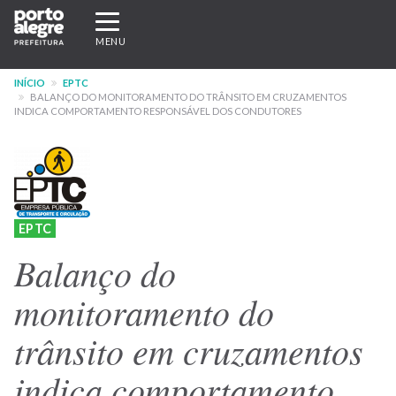
Pular
Expandir/recolher
para
navegação
MENU
o
conteúdo
INÍCIO
EPTC
principal
BALANÇO DO MONITORAMENTO DO TRÂNSITO EM CRUZAMENTOS
INDICA COMPORTAMENTO RESPONSÁVEL DOS CONDUTORES
EPTC
Balanço do
monitoramento do
trânsito em cruzamentos
indica comportamento