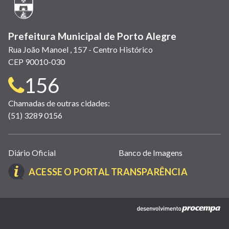
janela)
Prefeitura Municipal de Porto Alegre
Rua João Manoel , 157 - Centro Histórico
CEP 90010-030
Telefone
156
para
Chamadas de outras cidades:
(51) 3289 0156
contato:
Links
Diário Oficial
Banco de Imagens
úteis
(LINK
ACESSE O PORTAL TRANSPARÊNCIA
(abrem
ABRE
em
EM
nova
(link
NOVA
janela)
abre
JANELA)