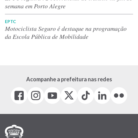
semana em Porto Alegre
EPTC
Motociclista Seguro é destaque na programação
da Escola Pública de Mobilidade
Acompanhe a prefeitura nas redes
Facebook
Instagram
Youtube
X
Tiktok
LinkedIn
Flickr
(link
(link
(link
(Antigo
(link
(link
(link
abre
abre
abre
Twitter)
abre
abre
abre
em
em
em
(link
em
em
em
nova
nova
nova
abre
nova
nova
nova
janela)
janela)
janela)
em
janela)
janela)
janela)
nova