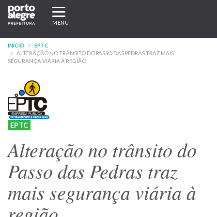
Pular
Expandir/recolher
para
navegação
MENU
o
conteúdo
INÍCIO
EPTC
principal
ALTERAÇÃO NO TRÂNSITO DO PASSO DAS PEDRAS TRAZ MAIS
SEGURANÇA VIÁRIA À REGIÃO
EPTC
Alteração no trânsito do
Passo das Pedras traz
mais segurança viária à
região