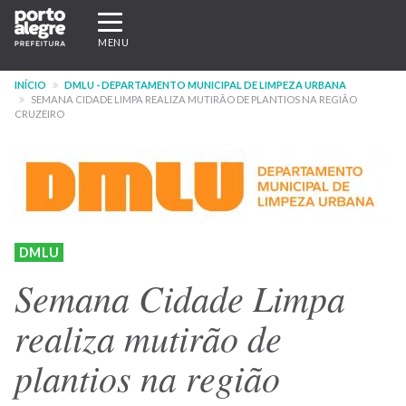
Pular
Expandir/recolher
para
navegação
MENU
o
conteúdo
INÍCIO
DMLU - DEPARTAMENTO MUNICIPAL DE LIMPEZA URBANA
principal
SEMANA CIDADE LIMPA REALIZA MUTIRÃO DE PLANTIOS NA REGIÃO
CRUZEIRO
DMLU
Semana Cidade Limpa
realiza mutirão de
plantios na região