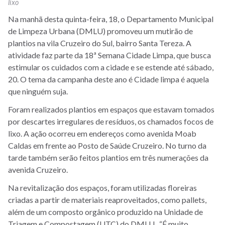
lixo
Na manhã desta quinta-feira, 18, o Departamento Municipal
de Limpeza Urbana (DMLU) promoveu um mutirão de
plantios na vila Cruzeiro do Sul, bairro Santa Tereza. A
atividade faz parte da 18ª Semana Cidade Limpa, que busca
estimular os cuidados com a cidade e se estende até sábado,
20. O tema da campanha deste ano é Cidade limpa é aquela
que ninguém suja.
Foram realizados plantios em espaços que estavam tomados
por descartes irregulares de resíduos, os chamados focos de
lixo. A ação ocorreu em endereços como avenida Moab
Caldas em frente ao Posto de Saúde Cruzeiro. No turno da
tarde também serão feitos plantios em três numerações da
avenida Cruzeiro.
Na revitalização dos espaços, foram utilizadas floreiras
criadas a partir de materiais reaproveitados, como pallets,
além de um composto orgânico produzido na Unidade de
Triagem e Compostagem (UTC) do DMLU.
“É muito