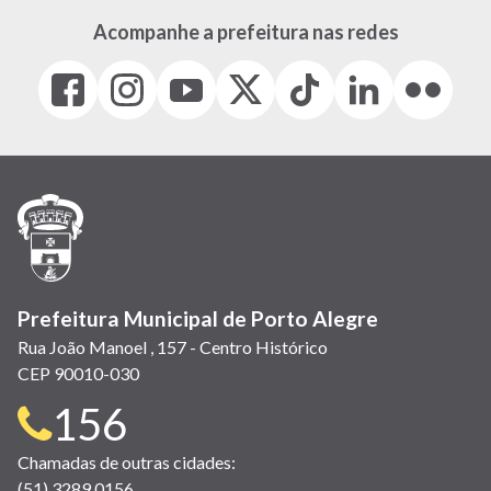
Acompanhe a prefeitura nas redes
Facebook
Instagram
Youtube
X
Tiktok
LinkedIn
Flickr
(link
(link
(link
(Antigo
(link
(link
(link
abre
abre
abre
Twitter)
abre
abre
abre
em
em
em
(link
em
em
em
nova
nova
nova
abre
nova
nova
nova
janela)
janela)
janela)
em
janela)
janela)
janela)
nova
janela)
Prefeitura Municipal de Porto Alegre
Rua João Manoel , 157 - Centro Histórico
CEP 90010-030
Telefone
156
para
Chamadas de outras cidades:
(51) 3289 0156