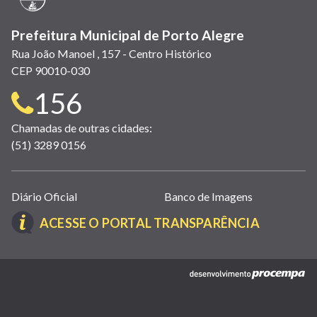
Prefeitura Municipal de Porto Alegre
Rua João Manoel , 157 - Centro Histórico
CEP 90010-030
Telefone
156
para
Chamadas de outras cidades:
(51) 3289 0156
contato:
Links
Diário Oficial
Banco de Imagens
úteis
(LINK
ACESSE O PORTAL TRANSPARÊNCIA
(abrem
ABRE
em
EM
nova
(link
NOVA
janela)
abre
JANELA)
em