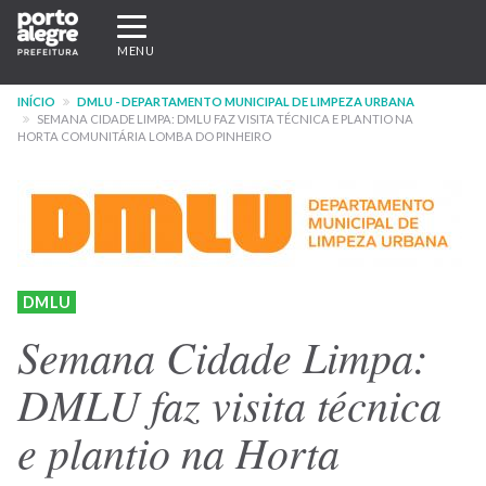
Pular
Expandir/recolher
para
navegação
MENU
o
conteúdo
INÍCIO
DMLU - DEPARTAMENTO MUNICIPAL DE LIMPEZA URBANA
principal
SEMANA CIDADE LIMPA: DMLU FAZ VISITA TÉCNICA E PLANTIO NA
HORTA COMUNITÁRIA LOMBA DO PINHEIRO
DMLU
Semana Cidade Limpa:
DMLU faz visita técnica
e plantio na Horta