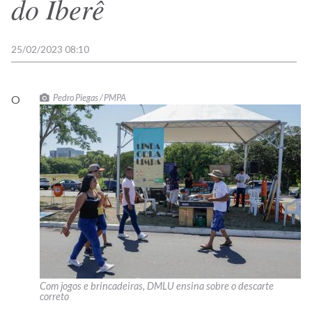
do Iberê
25/02/2023 08:10
Pedro Piegas / PMPA
O
Com jogos e brincadeiras, DMLU ensina sobre o descarte
correto