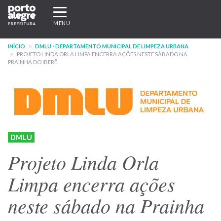
Pular
Expandir/recolher
para
navegação
MENU
o
conteúdo
INÍCIO
DMLU - DEPARTAMENTO MUNICIPAL DE LIMPEZA URBANA
principal
PROJETO LINDA ORLA LIMPA ENCERRA AÇÕES NESTE SÁBADO NA
PRAINHA DO IBERÊ
DMLU
Projeto Linda Orla
Limpa encerra ações
neste sábado na Prainha