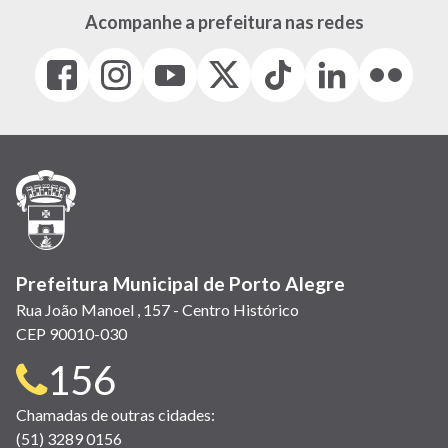
Acompanhe a prefeitura nas redes
Facebook
Instagram
Youtube
X
Tiktok
LinkedIn
Flickr
(link
(link
(link
(Antigo
(link
(link
(link
abre
abre
abre
Twitter)
abre
abre
abre
em
em
em
(link
em
em
em
nova
nova
nova
abre
nova
nova
nova
janela)
janela)
janela)
em
janela)
janela)
janela)
nova
janela)
Prefeitura Municipal de Porto Alegre
Rua João Manoel , 157 - Centro Histórico
CEP 90010-030
Telefone
156
para
Chamadas de outras cidades:
(51) 3289 0156