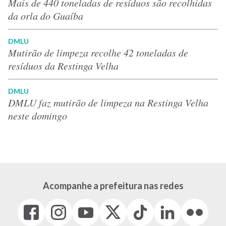
Mais de 440 toneladas de resíduos são recolhidas
da orla do Guaíba
DMLU
Mutirão de limpeza recolhe 42 toneladas de
resíduos da Restinga Velha
DMLU
DMLU faz mutirão de limpeza na Restinga Velha
neste domingo
Acompanhe a prefeitura nas redes
Facebook
Instagram
Youtube
X
Tiktok
LinkedIn
Flickr
(link
(link
(link
(Antigo
(link
(link
(link