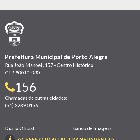
abre
abre
abre
Twitter)
abre
abre
abre
em
em
em
(link
em
em
em
nova
nova
nova
abre
nova
nova
nova
janela)
janela)
janela)
em
janela)
janela)
janela)
nova
janela)
Prefeitura Municipal de Porto Alegre
Rua João Manoel , 157 - Centro Histórico
CEP 90010-030
Telefone
156
para
Chamadas de outras cidades:
(51) 3289 0156
contato:
Links
Diário Oficial
Banco de Imagens
úteis
(LINK
ACESSE O PORTAL TRANSPARÊNCIA