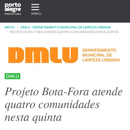
Pular
Expandir/recolher
para
navegação
MENU
o
conteúdo
INÍCIO
DMLU - DEPARTAMENTO MUNICIPAL DE LIMPEZA URBANA
principal
PROJETO BOTA-FORA ATENDE QUATRO COMUNIDADES NESTA QUINTA
DMLU
Projeto Bota-Fora atende
quatro comunidades
nesta quinta