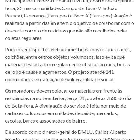
Municipal de Limpeza Urbana (DMLU), ocorre nesta quinta-
feira, 23, nas comunidades Campo da Tuca (Vila João
Pessoa), Esperança (Farrapos) e Beco X (Farrapos). A ação é
realizada a partir das 8h e tem o objetivo de colaborar com o
descarte correto de resíduos que não são recolhidos pelas
coletas regulares.
Podem ser dispostos eletrodomésticos, móveis quebrados,
colchões, entre outros objetos volumosos. Isso evita que
material descartado irregularmente obstrua arroios, bocas
de lobo e cause alagamentos. O projeto atende 241
comunidades em situação de vulnerabilidade social.
Os moradores devem colocar os materiais em frente às
residências na noite anterior, terça, 21, ou até as 7h30 do dia
do Bota-fora. A divulgação do serviço é feita por meio de
cartazes colocados em unidades de saúde, mercados,
escolas, bares e associações de bairro.
De acordo com o diretor-geral do DMLU, Carlos Alberto
Hundertmarker, a continuidade do projeto em 2026 reafirma