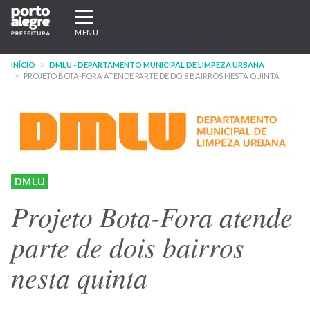
Pular
Expandir/recolher
para
navegação
MENU
o
conteúdo
INÍCIO
DMLU - DEPARTAMENTO MUNICIPAL DE LIMPEZA URBANA
principal
PROJETO BOTA-FORA ATENDE PARTE DE DOIS BAIRROS NESTA QUINTA
DMLU
Projeto Bota-Fora atende
parte de dois bairros
nesta quinta