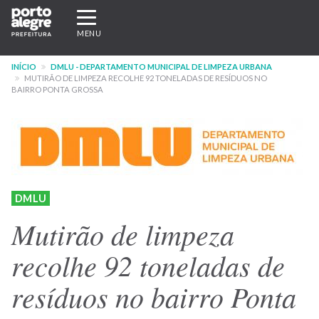
Pular
Expandir/recolher
para
navegação
MENU
o
conteúdo
INÍCIO
DMLU - DEPARTAMENTO MUNICIPAL DE LIMPEZA URBANA
principal
MUTIRÃO DE LIMPEZA RECOLHE 92 TONELADAS DE RESÍDUOS NO
BAIRRO PONTA GROSSA
DMLU
Mutirão de limpeza
recolhe 92 toneladas de
resíduos no bairro Ponta