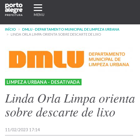
Pular
Expandir/recolher
para
navegação
MENU
o
conteúdo
INÍCIO
DMLU - DEPARTAMENTO MUNICIPAL DE LIMPEZA URBANA
principal
LINDA ORLA LIMPA ORIENTA SOBRE DESCARTE DE LIXO
LIMPEZA URBANA - DESATIVADA
Linda Orla Limpa orienta
sobre descarte de lixo
11/02/2023 17:14