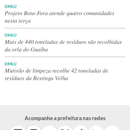
DMLU
Projeto Bota-Fora atende quatro comunidades
nesta terça
DMLU
Mais de 440 toneladas de resíduos são recolhidas
da orla do Guaíba
DMLU
Mutirão de limpeza recolhe 42 toneladas de
resíduos da Restinga Velha
Acompanhe a prefeitura nas redes
Facebook
Instagram
Youtube
X
Tiktok
LinkedIn
Flickr