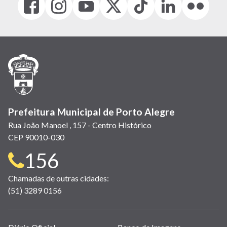
(link
(link
(link
(Antigo
(link
(link
(link
abre
abre
abre
Twitter)
abre
abre
abre
em
em
em
(link
em
em
em
nova
nova
nova
abre
nova
nova
nova
janela)
janela)
janela)
em
janela)
janela)
janela)
nova
janela)
Prefeitura Municipal de Porto Alegre
Rua João Manoel , 157 - Centro Histórico
CEP 90010-030
Telefone
156
para
Chamadas de outras cidades:
(51) 3289 0156
contato:
Links