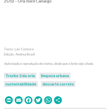
25/02 – Orla Iberê Camargo
Léo Contursi
Andrea Brasil
Trecho 3 da orla
limpeza urbana
sustentabilidade
descarte correto
Print
Email
Facebook
Twitter
WhatsApp
Share