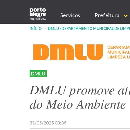
Pular
Main
para
Serviços
Prefeitura
o
navigation
conteúdo
INÍCIO
DMLU - DEPARTAMENTO MUNICIPAL DE LIMP
principal
DMLU
DMLU promove ati
do Meio Ambiente
31/05/2025 08:36