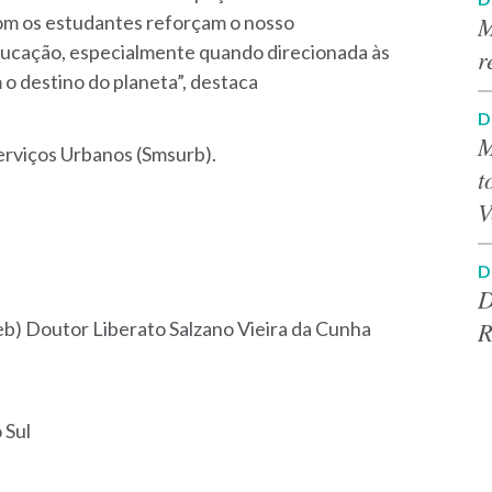
com os estudantes reforçam o nosso
M
ducação, especialmente quando direcionada às
r
o destino do planeta”, destaca
D
M
erviços Urbanos (Smsurb).
t
V
D
D
R
eb) Doutor Liberato Salzano Vieira da Cunha
 Sul