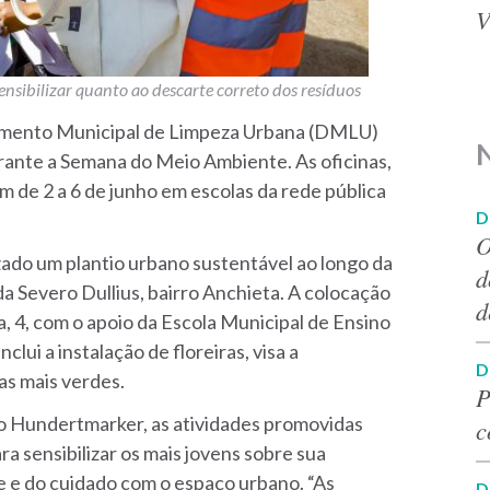
V
sibilizar quanto ao descarte correto dos resíduos
amento Municipal de Limpeza Urbana (DMLU)
rante a Semana do Meio Ambiente. As oficinas,
m de 2 a 6 de junho em escolas da rede pública
D
O
zado um plantio urbano sustentável ao longo da
d
a Severo Dullius, bairro Anchieta. A colocação
d
, 4, com o apoio da Escola Municipal de Ensino
lui a instalação de floreiras, visa a
D
as mais verdes.
P
to Hundertmarker, as atividades promovidas
c
 sensibilizar os mais jovens sobre sua
e e do cuidado com o espaço urbano. “As
D