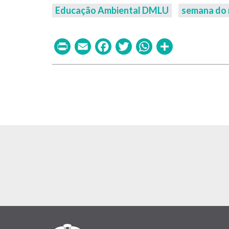
Educação Ambiental DMLU
semana do 
Print
Email
Facebook
Twitter
WhatsAp
Share