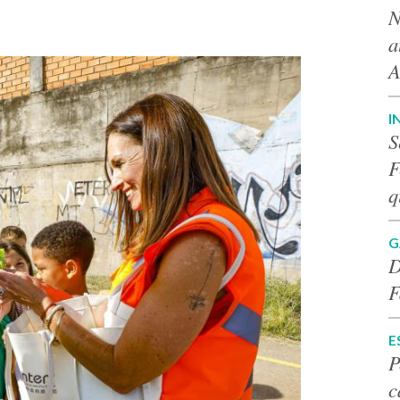
N
a
A
I
S
F
q
G
D
F
E
P
c