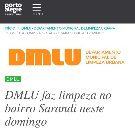
Pular
Expandir/recolher
para
navegação
MENU
o
conteúdo
INÍCIO
DMLU - DEPARTAMENTO MUNICIPAL DE LIMPEZA URBANA
principal
DMLU FAZ LIMPEZA NO BAIRRO SARANDI NESTE DOMINGO
DMLU
DMLU faz limpeza no
bairro Sarandi neste
domingo