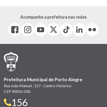
Acompanhe a prefeitura nas redes
Facebook
Instagram
Youtube
X
Tiktok
LinkedIn
Flickr
(link
(link
(link
(Antigo
(link
(link
(link
abre
abre
abre
Twitter)
abre
abre
abre
em
em
em
(link
em
em
em
nova
nova
nova
abre
nova
nova
nova
janela)
janela)
janela)
em
janela)
janela)
janela)
nova
janela)
Prefeitura Municipal de Porto Alegre
Rua João Manoel , 157 - Centro Histórico
CEP 90010-030
Telefone
156