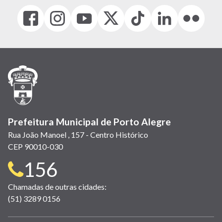
Facebook
Instagram
Youtube
X
Tiktok
LinkedIn
Flickr
(link
(link
(link
(Antigo
(link
(link
(link
abre
abre
abre
Twitter)
abre
abre
abre
em
em
em
(link
em
em
em
nova
nova
nova
abre
nova
nova
nova
janela)
janela)
janela)
em
janela)
janela)
janela)
nova
janela)
Prefeitura Municipal de Porto Alegre
Rua João Manoel , 157 - Centro Histórico
CEP 90010-030
Telefone
156
para
Chamadas de outras cidades:
(51) 3289 0156
contato: