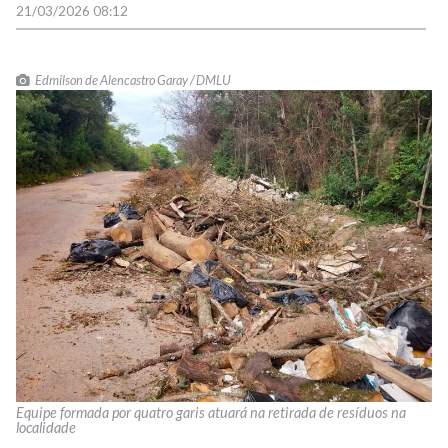
21/03/2026 08:12
Edmilson de Alencastro Garay / DMLU
Equipe formada por quatro garis atuará na retirada de resíduos na
localidade