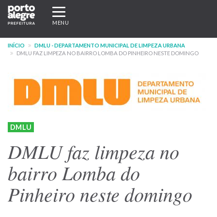
Pular
Expandir/recolher
para
navegação
MENU
o
conteúdo
INÍCIO
DMLU - DEPARTAMENTO MUNICIPAL DE LIMPEZA URBANA
principal
DMLU FAZ LIMPEZA NO BAIRRO LOMBA DO PINHEIRO NESTE DOMINGO
DMLU
DMLU faz limpeza no
bairro Lomba do
Pinheiro neste domingo