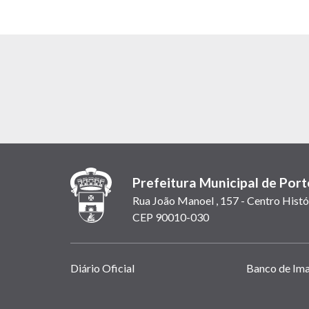
Prefeitura Municipal de Port
Rua João Manoel , 157 - Centro Histó
CEP 90010-030
Links
Diário Oficial
Banco de Im
úteis
(abrem