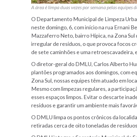
A área é limpa duas vezes por semana pelas equipes
O Departamento Municipal de Limpeza Urba
neste domingo, 6, com início na rua Ernani 
Mazzaferro Neto, bairro Hípica, na Zona Sul 
irregular de resíduos, o que provoca focos crô
de sete caminhões e uma retroescavadeira, e
O diretor-geral do DMLU, Carlos Alberto Hun
plantões programados aos domingos, com equ
Zona Sul, nossas equipes têm atuado em locai
Mesmo com limpezas regulares, a participa
esses espaços limpos. Evitar o descarte inad
resíduos e garantir um ambiente mais favorá
O DMLU limpa os pontos crônicos da localid
retiradas cerca de oito toneladas de resíduo