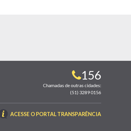
Telefone
156
para
Chamadas de outras cidades:
(51) 3289 0156
contato:
(LINK
ACESSE O PORTAL TRANSPARÊNCIA
ABRE
EM