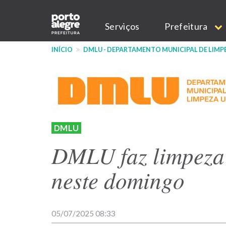
Pular
Main
para
Serviços
Prefeitura
o
navigation
conteúdo
INÍCIO
DMLU - DEPARTAMENTO MUNICIPAL DE LIMP
principal
DMLU
DMLU faz limpeza 
neste domingo
05/07/2025 08:33