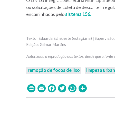
O DMLU integra a Secretaria Municipal de Se
ou solicitações de coleta de descarte irregula
encaminhadas pelo
sistema 156.
Eduarda Echebeste (estagiária) | Supervisão: 
Gilmar Martins
remoção de focos de lixo
limpeza urba
Print
Email
Facebook
Twitter
WhatsAp
Share