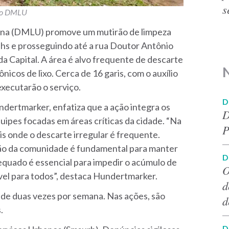
s
 do DMLU
na (DMLU) promove um mutirão de limpeza
Behs e prosseguindo até a rua Doutor Antônio
da Capital. A área é alvo frequente de descarte
nicos de lixo. Cerca de 16 garis, com o auxílio
xecutarão o serviço.
D
dertmarker, enfatiza que a ação integra os
D
ipes focadas em áreas críticas da cidade. “Na
P
s onde o descarte irregular é frequente.
ção da comunidade é fundamental para manter
D
equado é essencial para impedir o acúmulo de
O
vel para todos”, destaca Hundertmarker.
d
ade duas vezes por semana. Nas ações, são
d
s.
D