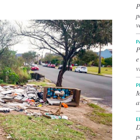
P
p
v
P
P
e
v
P
M
a
E
D
p