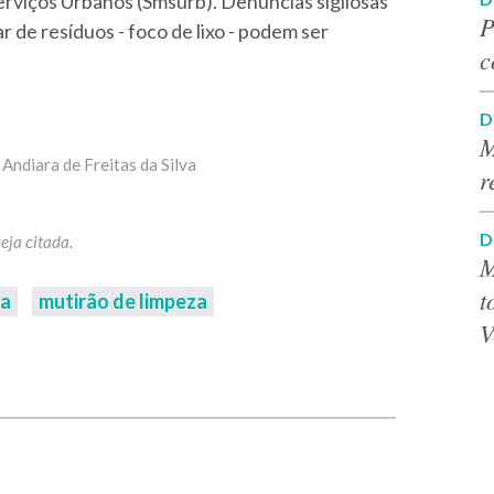
rviços Urbanos (Smsurb). Denúncias sigilosas
P
r de resíduos - foco de lixo - podem ser
c
D
M
Andiara de Freitas da Silva
r
D
M
t
na
mutirão de limpeza
V
p