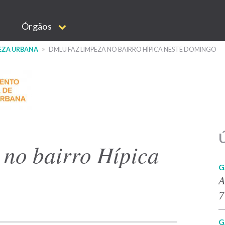
Órgãos
EZA URBANA
DMLU FAZ LIMPEZA NO BAIRRO HÍPICA NESTE DOMINGO
Ú
no bairro Hípica
G
A
7
G