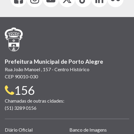
(link
(link
(link
(Antigo
(link
(link
(link
abre
abre
abre
Twitter)
abre
abre
abre
em
em
em
(link
em
em
em
nova
nova
nova
abre
nova
nova
nova
janela)
janela)
janela)
em
janela)
janela)
janela)
nova
janela)
Prefeitura Municipal de Porto Alegre
Rua João Manoel , 157 - Centro Histórico
CEP 90010-030
Telefone
156
para
Chamadas de outras cidades:
(51) 3289 0156
contato:
Links
Diário Oficial
Banco de Imagens