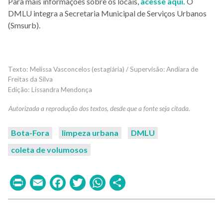
Para mais informações sobre os locais,
acesse aqui.
O
DMLU integra a Secretaria Municipal de Serviços Urbanos
(Smsurb).
Melissa Vasconcelos (estagiária) / Supervisão: Andiara de
Freitas da Silva
Lissandra Mendonça
Bota-Fora
limpeza urbana
DMLU
coleta de volumosos
Print
Email
Facebook
Twitter
WhatsApp
Share