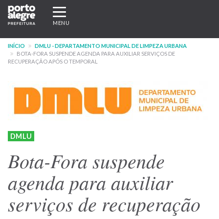
Pular
Expandir/recolher
para
navegação
MENU
o
conteúdo
INÍCIO
DMLU - DEPARTAMENTO MUNICIPAL DE LIMPEZA URBANA
principal
BOTA-FORA SUSPENDE AGENDA PARA AUXILIAR SERVIÇOS DE
RECUPERAÇÃO APÓS O TEMPORAL
DMLU
Bota-Fora suspende
agenda para auxiliar
serviços de recuperação