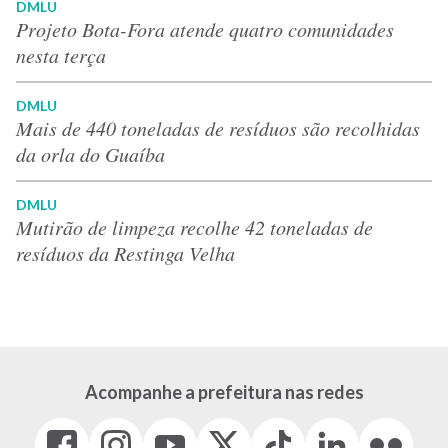
DMLU
Projeto Bota-Fora atende quatro comunidades
nesta terça
DMLU
Mais de 440 toneladas de resíduos são recolhidas
da orla do Guaíba
DMLU
Mutirão de limpeza recolhe 42 toneladas de
resíduos da Restinga Velha
Acompanhe a prefeitura nas redes
Facebook
Instagram
Youtube
X
Tiktok
LinkedIn
Flickr