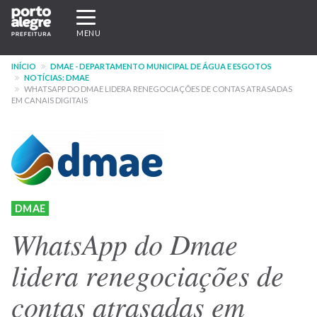
Pular
Expandir/recolher
para
navegação
MENU
o
conteúdo
INÍCIO
DMAE - DEPARTAMENTO MUNICIPAL DE ÁGUA E ESGOTOS
principal
NOTÍCIAS: DMAE
WHATSAPP DO DMAE LIDERA RENEGOCIAÇÕES DE CONTAS ATRASADAS
EM CANAIS DIGITAIS
DMAE
WhatsApp do Dmae
lidera renegociações de
contas atrasadas em