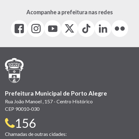
Acompanhe a prefeitura nas redes
Facebook
Instagram
Youtube
X
Tiktok
LinkedIn
Flickr
(link
(link
(link
(Antigo
(link
(link
(link
abre
abre
abre
Twitter)
abre
abre
abre
em
em
em
(link
em
em
em
nova
nova
nova
abre
nova
nova
nova
janela)
janela)
janela)
em
janela)
janela)
janela)
nova
janela)
Prefeitura Municipal de Porto Alegre
Rua João Manoel , 157 - Centro Histórico
CEP 90010-030
Telefone
156
para
Chamadas de outras cidades: