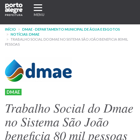
Pular
Expandir/recolher
para
navegação
MENU
o
conteúdo
INÍCIO
DMAE - DEPARTAMENTO MUNICIPAL DE ÁGUA E ESGOTOS
principal
NOTÍCIAS: DMAE
TRABALHO SOCIAL DO DMAE NO SISTEMA SÃO JOÃO BENEFICIA 80 MIL
PESSOAS
DMAE
Trabalho Social do Dmae
no Sistema São João
beneficia 80 mil pessoas