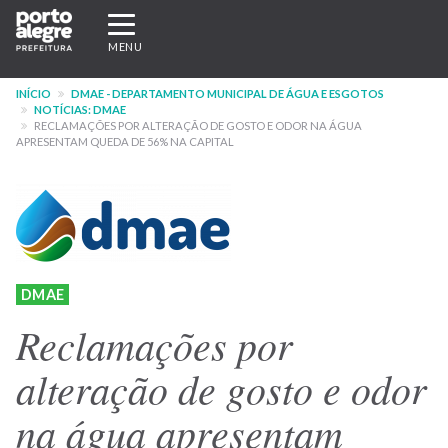
Pular
Expandir/recolher
para
navegação
MENU
o
conteúdo
INÍCIO
DMAE - DEPARTAMENTO MUNICIPAL DE ÁGUA E ESGOTOS
principal
NOTÍCIAS: DMAE
RECLAMAÇÕES POR ALTERAÇÃO DE GOSTO E ODOR NA ÁGUA
APRESENTAM QUEDA DE 56% NA CAPITAL
DMAE
Reclamações por
alteração de gosto e odor
na água apresentam