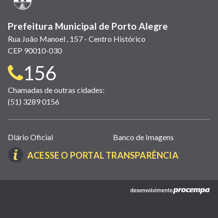
Prefeitura Municipal de Porto Alegre
Rua João Manoel , 157 - Centro Histórico
CEP 90010-030
Telefone
156
para
Chamadas de outras cidades:
(51) 3289 0156
contato:
Links
Diário Oficial
Banco de Imagens
úteis
(LINK
ACESSE O PORTAL TRANSPARÊNCIA
(abrem
ABRE
em
EM
nova
(link
NOVA
janela)
abre
JANELA)
em