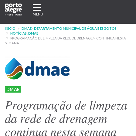
Pular
Expandir/recolher
para
navegação
MENU
o
conteúdo
INÍCIO
DMAE - DEPARTAMENTO MUNICIPAL DE ÁGUA E ESGOTOS
principal
NOTÍCIAS: DMAE
PROGRAMAÇÃO DE LIMPEZA DA REDE DE DRENAGEM CONTINUA NESTA
SEMANA
DMAE
Programação de limpeza
da rede de drenagem
continua nesta semana