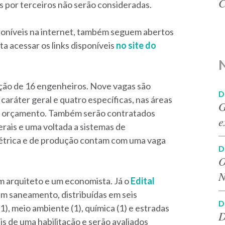
C
s por terceiros não serão consideradas.
sponíveis na internet, também seguem abertos
a acessar os links disponíveis
no site do
ção de 16 engenheiros. Nove vagas são
D
 caráter geral e quatro específicas, nas áreas
G
s e orçamento. Também serão contratados
e
rais e uma voltada a sistemas de
étrica e de produção contam com uma vaga
D
O
N
m arquiteto e um economista. Já o
Edital
m saneamento, distribuídas em seis
D
 (1), meio ambiente (1), química (1) e estradas
D
s de uma habilitação e serão avaliados