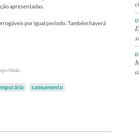
c
lação apresentadas.
D
rorrogáveis por igual período. Também haverá
D
s
D
M
a
emporária
saneamento
p