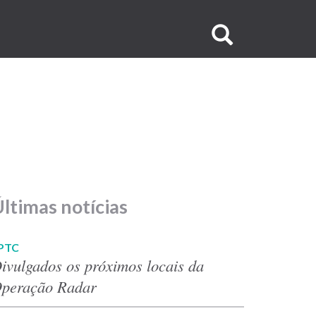
Buscar
no
site
ltimas notícias
PTC
ivulgados os próximos locais da
peração Radar