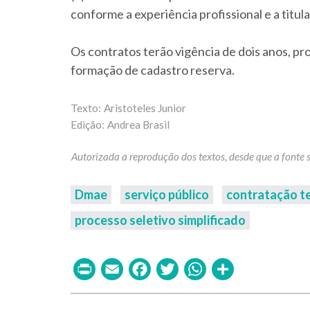
conforme a experiência profissional e a titu
Os contratos terão vigência de dois anos, p
formação de cadastro reserva.
Aristoteles Junior
Andrea Brasil
Dmae
serviço público
contratação t
processo seletivo simplificado
Print
Email
Facebook
Twitter
WhatsAp
Share