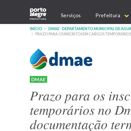
Pular
Main
para
Serviços
Prefeitura
o
navigation
conteúdo
INÍCIO
DMAE - DEPARTAMENTO MUNICIPAL DE ÁGUA
principal
PRAZO PARA OS INSCRITOS EM CARGOS TEMPORÁRI
DMAE
Prazo para os insc
temporários no Dm
documentação term