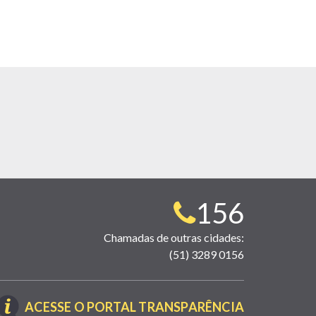
Telefone
156
para
Chamadas de outras cidades:
(51) 3289 0156
contato:
(LINK
ACESSE O PORTAL TRANSPARÊNCIA