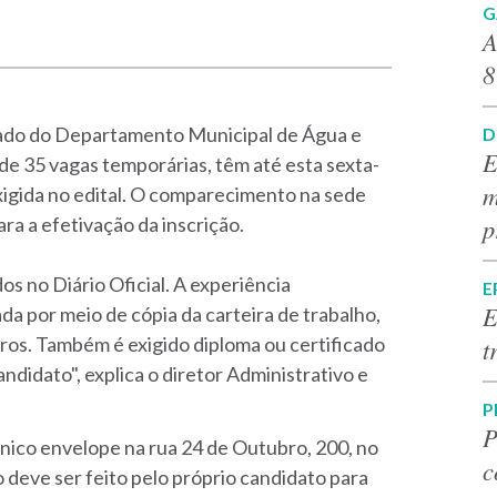
G
A
8
icado do Departamento Municipal de Água e
D
E
e 35 vagas temporárias, têm até esta sexta-
m
xigida no edital. O comparecimento na sede
p
ara a efetivação da inscrição.
os no Diário Oficial. A experiência
E
E
da por meio de cópia da carteira de trabalho,
tros. Também é exigido diploma ou certificado
t
ndidato", explica o diretor Administrativo e
P
P
ico envelope na rua 24 de Outubro, 200, no
c
deve ser feito pelo próprio candidato para